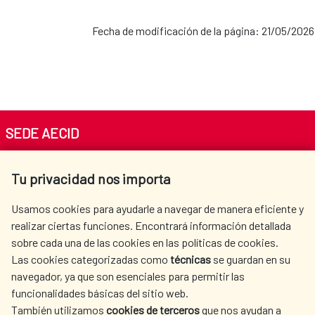
Cooperación con la CEDEAO
Fecha de modificación de la página: 21/05/2026
AECID en Perú
Población Saharaui
AECID en República
Dominicana
SEDE AECID
Av. Reyes Católicos 4 - 28040 Madrid
AECID en Uruguay
Tu privacidad nos importa
Tel. +34 900 20 30 54​​​​​​​
centro.informacion@aecid.es
Usamos cookies para ayudarle a navegar de manera eficiente y
AECID en Venezuela
realizar ciertas funciones. Encontrará información detallada
sobre cada una de las cookies en las políticas de cookies.
AECID
WHERE DO WE COOPERATE?
Las cookies categorizadas como
técnicas
se guardan en su
SPANISH HUMANITARIAN
PRESS ROOM
navegador, ya que son esenciales para permitir las
ACTION
funcionalidades básicas del sitio web.
CULTURE AND SCIENCE
LIBRARY
También utilizamos
cookies de terceros
que nos ayudan a