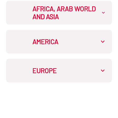
AFRICA, ARAB WORLD
AND ASIA
AECID en Cabo Verde
AMERICA
AECID en Egipto
AECID en Bolivia
EUROPE
AECID en Etiopia
AECID en Brasil
AECID en Ucrania
AECID en Filipinas
AECID en Chile
AECID en Guinea Ecuatorial