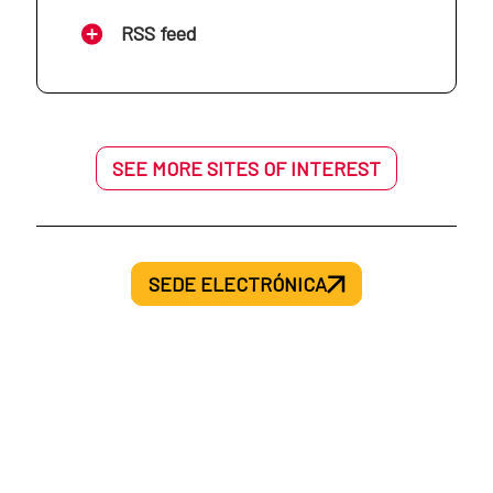
AECID en Mozambique
RSS feed
AECID en Haití
AECID en Níger
AECID en Honduras
SEE MORE SITES OF INTEREST
AECID en Palestina
AECID en México
AECID en Senegal
SEDE ELECTRÓNICA
AECID en Nicaragua
AECID en Siria
AECID en Panamá
AECID en Túnez
AECID en Paraguay