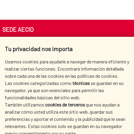
SEDE AECID
Av. Reyes Católicos 4 - 28040 Madrid
Tu privacidad nos importa
Tel. +34 900 20 30 54​​​​​​​
centro.informacion@aecid.es
Usamos cookies para ayudarle a navegar de manera eficiente y
realizar ciertas funciones. Encontrará información detallada
sobre cada una de las cookies en las políticas de cookies.
AECID
WHERE DO WE COOPERATE?
Las cookies categorizadas como
técnicas
se guardan en su
SPANISH HUMANITARIAN
PRESS ROOM
navegador, ya que son esenciales para permitir las
ACTION
funcionalidades básicas del sitio web.
CULTURE AND SCIENCE
LIBRARY
También utilizamos
cookies de terceros
que nos ayudan a
analizar cómo usted utiliza este sitio web, guardar sus
preferencias y aportar el contenido y la publicidad que le sean
relevantes. Estas cookies solo se guardan en su navegador
previo consentimiento por su parte.