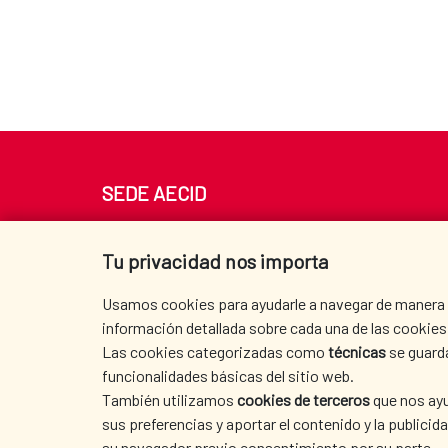
SEDE AECID
Av. Reyes Católicos 4 - 28040 Madrid
Tel. +34 900 20 30 54​​​​​​​
Tu privacidad nos importa
centro.informacion@aecid.es
Usamos cookies para ayudarle a navegar de manera ef
información detallada sobre cada una de las cookies 
Las cookies categorizadas como
técnicas
se guard
funcionalidades básicas del sitio web.
También utilizamos
cookies de terceros
que nos ayu
sus preferencias y aportar el contenido y la publici
su navegador previo consentimiento por su parte.