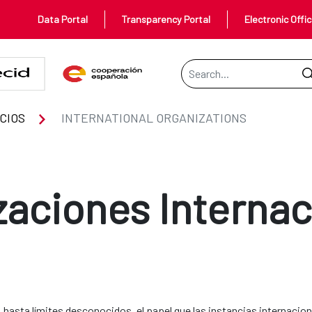
Data Portal
Transparency Portal
Electronic Offi
Search Bar
S
CIOS
INTERNATIONAL ORGANIZATIONS
zaciones Internac
 hasta límites desconocidos, el papel que las instancias internacion