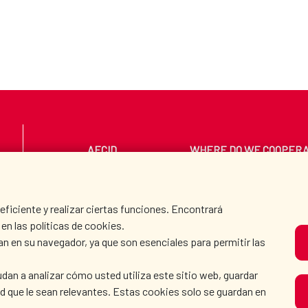
AECID
WHERE DO WE COOPER
PRESS ROOM
CULTURE AND SCIEN
iciente y realizar ciertas funciones. Encontrará
en las políticas de cookies.
an en su navegador, ya que son esenciales para permitir las
O
dan a analizar cómo usted utiliza este sitio web, guardar
dad que le sean relevantes. Estas cookies solo se guardan en