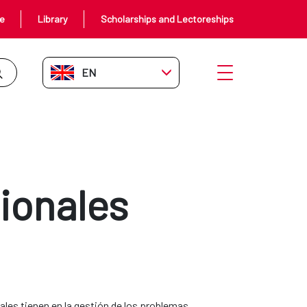
ce
Library
Scholarships and Lectoreships
EN-GB
Open menu
ionales
ales tienen en la gestión de los problemas