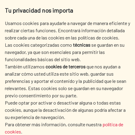
Av. Reyes Católicos 4 - 28040 Madrid
Tu privacidad nos importa
Tel. +34 900 20 30 54​​​​​​​
centro.informacion@aecid.es
Usamos cookies para ayudarle a navegar de manera eficiente y
realizar ciertas funciones. Encontrará información detallada
sobre cada una de las cookies en las políticas de cookies.
AECID
WHERE DO WE COOPERATE?
Las cookies categorizadas como
técnicas
se guardan en su
SPANISH HUMANITARIAN
PRESS ROOM
navegador, ya que son esenciales para permitir las
ACTION
funcionalidades básicas del sitio web.
CULTURE AND SCIENCE
LIBRARY
También utilizamos
cookies de terceros
que nos ayudan a
analizar cómo usted utiliza este sitio web, guardar sus
preferencias y aportar el contenido y la publicidad que le sean
relevantes. Estas cookies solo se guardan en su navegador
previo consentimiento por su parte.
Puede optar por activar o desactivar alguna o todas estas
OUR SOCIAL MEDIA
cookies, aunque la desactivación de algunas podría afectar a
su experiencia de navegación.
Para obtener más información, consulte nuestra
política de
cookies
.