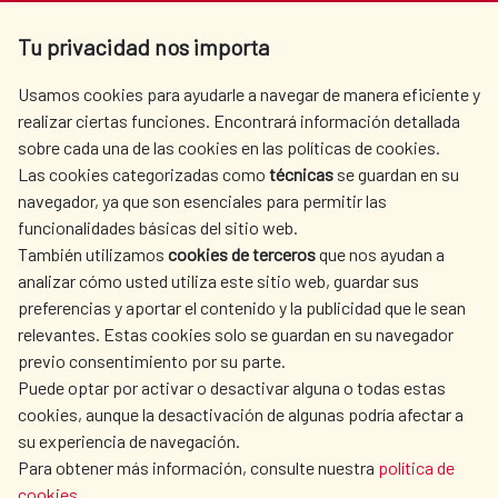
Av. Reyes Católicos 4 - 28040 Madrid
Tu privacidad nos importa
Tel. +34 900 20 30 54​​​​​​​
centro.informacion@aecid.es
Usamos cookies para ayudarle a navegar de manera eficiente y
realizar ciertas funciones. Encontrará información detallada
sobre cada una de las cookies en las políticas de cookies.
AECID
WHERE DO WE COOPERATE?
Las cookies categorizadas como
técnicas
se guardan en su
SPANISH HUMANITARIAN
PRESS ROOM
navegador, ya que son esenciales para permitir las
ACTION
funcionalidades básicas del sitio web.
CULTURE AND SCIENCE
LIBRARY
También utilizamos
cookies de terceros
que nos ayudan a
analizar cómo usted utiliza este sitio web, guardar sus
preferencias y aportar el contenido y la publicidad que le sean
relevantes. Estas cookies solo se guardan en su navegador
previo consentimiento por su parte.
Puede optar por activar o desactivar alguna o todas estas
OUR SOCIAL MEDIA
cookies, aunque la desactivación de algunas podría afectar a
su experiencia de navegación.
Para obtener más información, consulte nuestra
política de
cookies
.