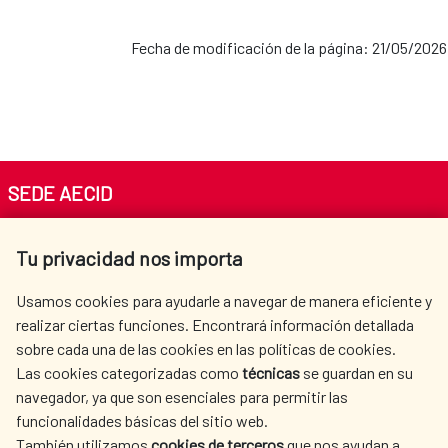
Fecha de modificación de la página: 21/05/2026
SEDE AECID
Av. Reyes Católicos 4 - 28040 Madrid
Tu privacidad nos importa
Tel. +34 900 20 30 54​​​​​​​
centro.informacion@aecid.es
Usamos cookies para ayudarle a navegar de manera eficiente y
realizar ciertas funciones. Encontrará información detallada
sobre cada una de las cookies en las políticas de cookies.
AECID
WHERE DO WE COOPERATE?
Las cookies categorizadas como
técnicas
se guardan en su
SPANISH HUMANITARIAN
PRESS ROOM
navegador, ya que son esenciales para permitir las
ACTION
funcionalidades básicas del sitio web.
CULTURE AND SCIENCE
LIBRARY
También utilizamos
cookies de terceros
que nos ayudan a