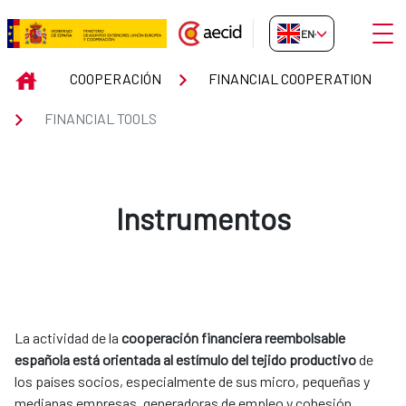
Skip to Main Content
Open
EN-GB
FINANCIAL TOOLS
INICIO
COOPERACIÓN
FINANCIAL COOPERATION
FINANCIAL TOOLS
Instrumentos
La actividad de la
cooperación financiera reembolsable
española está orientada al estímulo del tejido productivo
de
los países socios, especialmente de sus micro, pequeñas y
medianas empresas, generadoras de empleo y cohesión