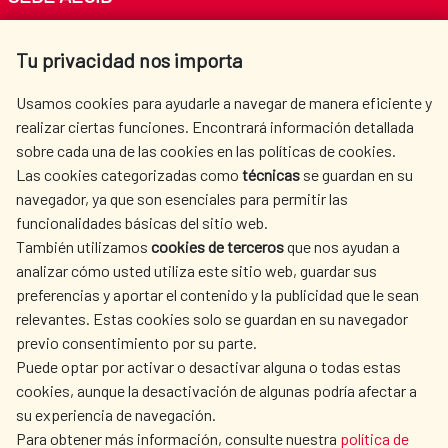
Av. Reyes Católicos 4 - 28040 Madrid
Tu privacidad nos importa
Tel. +34 900 20 30 54​​​​​​​
centro.informacion@aecid.es
Usamos cookies para ayudarle a navegar de manera eficiente y
realizar ciertas funciones. Encontrará información detallada
sobre cada una de las cookies en las políticas de cookies.
AECID
WHERE DO WE COOPERATE?
Las cookies categorizadas como
técnicas
se guardan en su
SPANISH HUMANITARIAN
PRESS ROOM
navegador, ya que son esenciales para permitir las
ACTION
funcionalidades básicas del sitio web.
CULTURE AND SCIENCE
LIBRARY
También utilizamos
cookies de terceros
que nos ayudan a
analizar cómo usted utiliza este sitio web, guardar sus
preferencias y aportar el contenido y la publicidad que le sean
relevantes. Estas cookies solo se guardan en su navegador
previo consentimiento por su parte.
Puede optar por activar o desactivar alguna o todas estas
OUR SOCIAL MEDIA
cookies, aunque la desactivación de algunas podría afectar a
su experiencia de navegación.
Para obtener más información, consulte nuestra
política de