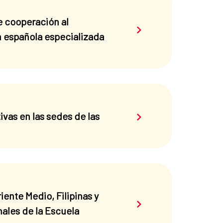
e cooperación al
Saber más sobre el 
ón española especializada
Saber más sobre el 
vas en las sedes de las
nte Medio, Filipinas y
Saber más sobre el 
nales de la Escuela