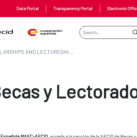
Data Portal
Transparency Portal
Electronic Offi
Search Bar
SCHOLARSHIPS AND LECTURESHIPS
ecas y Lectorad
 Española MAEC-AECID
, acceda a la sección de la AECID de Becas 