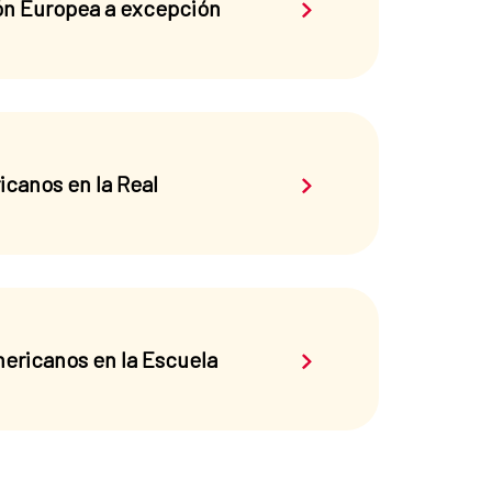
Saber más sobre el 
ión Europea a excepción
Saber más sobre el 
icanos en la Real
Saber más sobre el 
ericanos en la Escuela