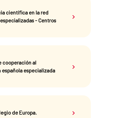
 científica en la red
Saber más sobre el 
 especializadas - Centros
e cooperación al
Saber más sobre el 
ón española especializada
Saber más sobre el 
legio de Europa.