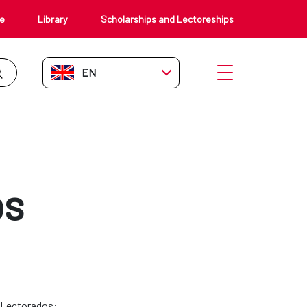
ce
Library
Scholarships and Lectoreships
EN-GB
Open menu
os
y Lectorados: