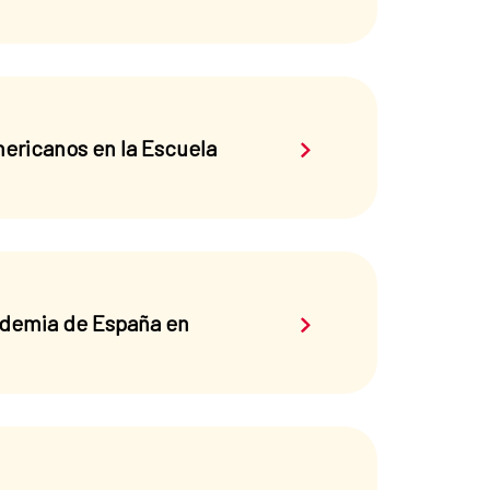
Saber más sobre el 
ericanos en la Escuela
Saber más sobre el 
cademia de España en