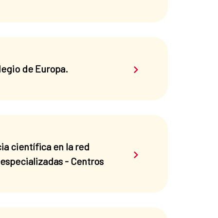
Saber más sobre el 
legio de Europa.
 científica en la red
Saber más sobre el 
 especializadas - Centros