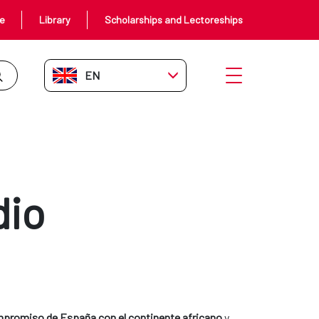
ce
Library
Scholarships and Lectoreships
EN-GB
Open menu
dio
mpromiso de España con el continente africano
y