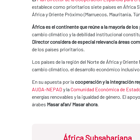
establece como prioritarios siete países en África S
África y Oriente Próximo (Marruecos, Mauritania, Tún
África es el continente que reúne a la mayoría de lo
cambio climático y la debilidad institucional consti
Director considera de especial relevancia áreas como
de los países prioritarios.
Los países de la región del Norte de África y Orient
cambio climático, el desarrollo económico inclusivo o
En su apuesta por la
cooperación y la integración re
AUDA-NEPAD
y la
Comunidad Económica de Estados
energías renovables y la igualdad de género. El apoy
árabes
Masar al’an/ Masar ahora
.
África Subsahariana