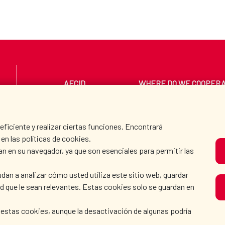
AECID
WHERE DO WE COOPER
PRESS ROOM
CULTURE AND SCIEN
iciente y realizar ciertas funciones. Encontrará
en las políticas de cookies.
an en su navegador, ya que son esenciales para permitir las
O
dan a analizar cómo usted utiliza este sitio web, guardar
dad que le sean relevantes. Estas cookies solo se guardan en
 estas cookies, aunque la desactivación de algunas podría