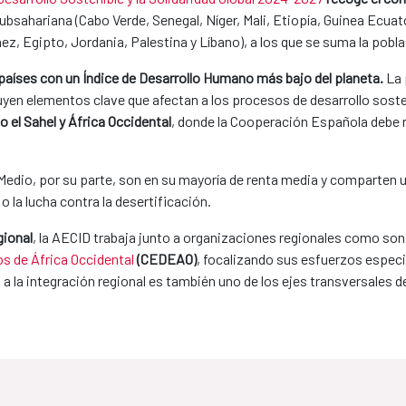
ubsahariana (Cabo Verde, Senegal, Níger, Mali, Etiopía, Guinea Ecuat
ez, Egipto, Jordania, Palestina y Líbano), a los que se suma la pobl
s países con un Índice de Desarrollo Humano más bajo del planeta.
La 
tuyen elementos clave que afectan a los procesos de desarrollo soste
 el Sahel y África Occidental
, donde la Cooperación Española debe 
e Medio, por su parte, son en su mayoría de renta media y comparten
 la lucha contra la desertificación.
gional
, la AECID trabaja junto a organizaciones regionales como son
 de África Occidental
(CEDEAO)
, focalizando sus esfuerzos especi
o a la integración regional es también uno de los ejes transversales