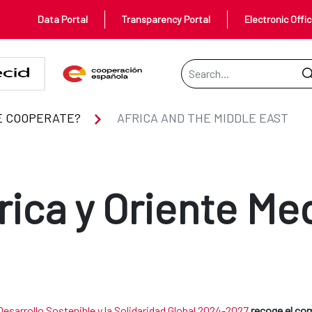
Data Portal
Transparency Portal
Electronic Offi
Search Bar
E COOPERATE?
AFRICA AND THE MIDDLE EAST
rica y Oriente Me
Desarrollo Sostenible y la Solidaridad Global 2024-2027
recoge el co