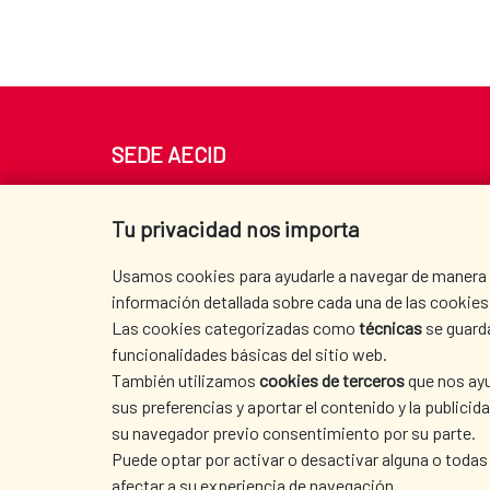
SEDE AECID
Av. Reyes Católicos 4 - 28040 Madrid
Tel. +34 900 20 30 54​​​​​​​
Tu privacidad nos importa
centro.informacion@aecid.es
Usamos cookies para ayudarle a navegar de manera ef
información detallada sobre cada una de las cookies 
Las cookies categorizadas como
técnicas
se guard
funcionalidades básicas del sitio web.
También utilizamos
cookies de terceros
que nos ayu
sus preferencias y aportar el contenido y la publici
su navegador previo consentimiento por su parte.
Puede optar por activar o desactivar alguna o todas
afectar a su experiencia de navegación.