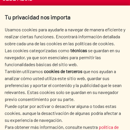
Av. Reyes Católicos 4 - 28040 Madrid
Tu privacidad nos importa
Tel. +34 900 20 30 54​​​​​​​
centro.informacion@aecid.es
Usamos cookies para ayudarle a navegar de manera eficiente y
realizar ciertas funciones. Encontrará información detallada
sobre cada una de las cookies en las políticas de cookies.
AECID
WHERE DO WE COOPERATE?
Las cookies categorizadas como
técnicas
se guardan en su
SPANISH HUMANITARIAN
PRESS ROOM
navegador, ya que son esenciales para permitir las
ACTION
funcionalidades básicas del sitio web.
CULTURE AND SCIENCE
LIBRARY
También utilizamos
cookies de terceros
que nos ayudan a
analizar cómo usted utiliza este sitio web, guardar sus
preferencias y aportar el contenido y la publicidad que le sean
relevantes. Estas cookies solo se guardan en su navegador
previo consentimiento por su parte.
Puede optar por activar o desactivar alguna o todas estas
OUR SOCIAL MEDIA
cookies, aunque la desactivación de algunas podría afectar a
su experiencia de navegación.
Para obtener más información, consulte nuestra
política de