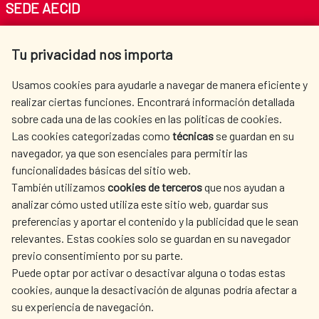
SEDE AECID
Av. Reyes Católicos 4 - 28040 Madrid
Tu privacidad nos importa
Tel. +34 900 20 30 54​​​​​​​
centro.informacion@aecid.es
Usamos cookies para ayudarle a navegar de manera eficiente y
realizar ciertas funciones. Encontrará información detallada
sobre cada una de las cookies en las políticas de cookies.
AECID
WHERE DO WE COOPERATE?
Las cookies categorizadas como
técnicas
se guardan en su
SPANISH HUMANITARIAN
PRESS ROOM
navegador, ya que son esenciales para permitir las
ACTION
funcionalidades básicas del sitio web.
CULTURE AND SCIENCE
LIBRARY
También utilizamos
cookies de terceros
que nos ayudan a
analizar cómo usted utiliza este sitio web, guardar sus
preferencias y aportar el contenido y la publicidad que le sean
relevantes. Estas cookies solo se guardan en su navegador
previo consentimiento por su parte.
Puede optar por activar o desactivar alguna o todas estas
OUR SOCIAL MEDIA
cookies, aunque la desactivación de algunas podría afectar a
su experiencia de navegación.