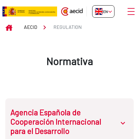
Skip to Main Content
Open
EN-GB
Regulation
INICIO
AECID
REGULATION
Normativa
Agencia Española de
Cooperación Internacional
abrir.des
para el Desarrollo