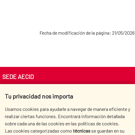
Fecha de modificación de la página: 21/05/2026
SEDE AECID
Av. Reyes Católicos 4 - 28040 Madrid
Tu privacidad nos importa
Tel. +34 900 20 30 54​​​​​​​
centro.informacion@aecid.es
Usamos cookies para ayudarle a navegar de manera eficiente y
realizar ciertas funciones. Encontrará información detallada
sobre cada una de las cookies en las políticas de cookies.
AECID
WHERE DO WE COOPERATE?
Las cookies categorizadas como
técnicas
se guardan en su
SPANISH HUMANITARIAN
PRESS ROOM