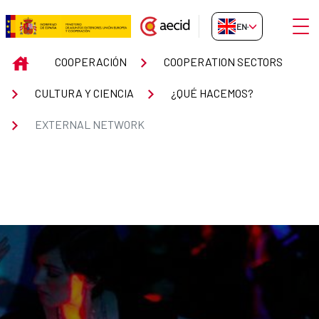
Skip to Main Content
Open
EN-GB
EXTERNAL NETWORK
INICIO
COOPERACIÓN
COOPERATION SECTORS
CULTURA Y CIENCIA
¿QUÉ HACEMOS?
EXTERNAL NETWORK