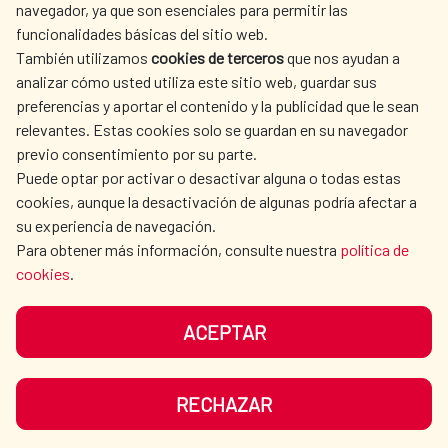
navegador, ya que son esenciales para permitir las
ACTION
funcionalidades básicas del sitio web.
CULTURE AND SCIENCE
LIBRARY
También utilizamos
cookies de terceros
que nos ayudan a
analizar cómo usted utiliza este sitio web, guardar sus
preferencias y aportar el contenido y la publicidad que le sean
relevantes. Estas cookies solo se guardan en su navegador
previo consentimiento por su parte.
Puede optar por activar o desactivar alguna o todas estas
OUR SOCIAL MEDIA
cookies, aunque la desactivación de algunas podría afectar a
su experiencia de navegación.
Para obtener más información, consulte nuestra
política de
cookies
.
ACEPTAR
TERMS OF USE
DATA PROTECTION
COOKIE POLICY
BROWSING GUIDE
RECHAZAR
ACCESSIBILITY
SITEMAP