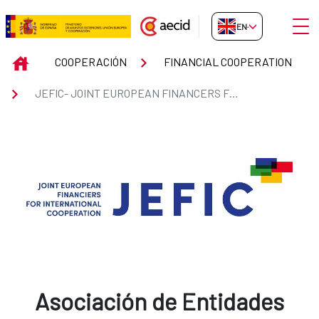
Skip to Main Content
Open
EN-GB
JEFIC- JOINT EUROPEAN FINA
INICIO
COOPERACIÓN
FINANCIAL COOPERATION
JEFIC- JOINT EUROPEAN FINANCERS FOR INTERNATIONAL COOPERATION
Asociación de Entidades