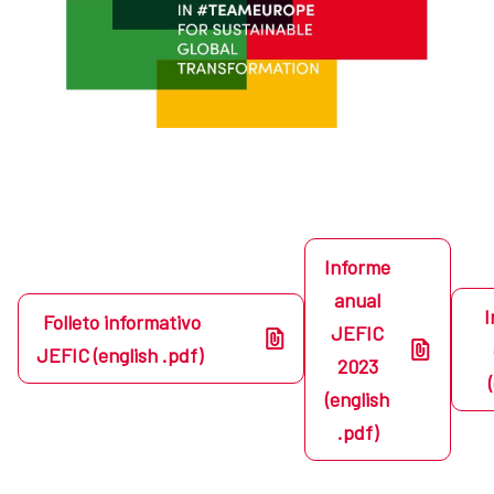
Informe
anual
I
Folleto informativo
JEFIC
JEFIC (english .pdf)
2023
(english
.pdf)