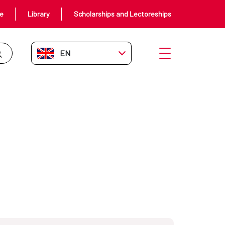
ce
Library
Scholarships and Lectoreships
EN-GB
Open menu