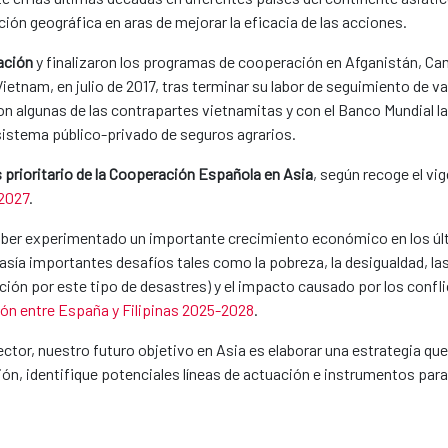
ción geográfica en aras de mejorar la eficacia de las acciones.
ación
y finalizaron los programas de cooperación en Afganistán, Ca
Vietnam, en julio de 2017, tras terminar su labor de seguimiento de 
n algunas de las contrapartes vietnamitas y con el Banco Mundial la
sistema público-privado de seguros agrarios.
ís prioritario de la Cooperación Española en Asia
, según recoge el vi
-2027
.
haber experimentado un importante crecimiento económico en los últ
ta asía importantes desafíos tales como la pobreza, la desigualdad, l
ación por este tipo de desastres) y el impacto causado por los confl
ón entre España y Filipinas 2025-2028
.
ctor, nuestro futuro objetivo en Asia es elaborar una estrategia que, 
gión, identifique potenciales líneas de actuación e instrumentos par