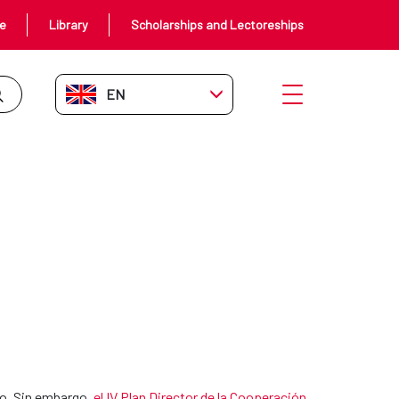
ce
Library
Scholarships and Lectoreships
EN-GB
Open menu
ico. Sin embargo,
el IV Plan Director de la Cooperación