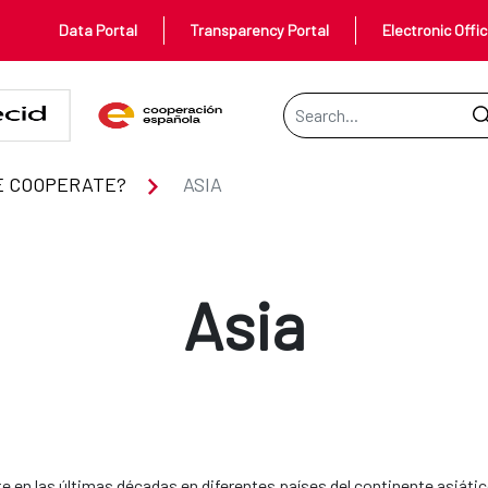
Data Portal
Transparency Portal
Electronic Offi
Search Bar
E COOPERATE?
ASIA
Asia
nte en las últimas décadas en diferentes países del continente asiát