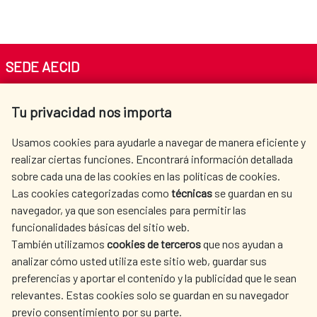
SEDE AECID
Av. Reyes Católicos 4 - 28040 Madrid
Tu privacidad nos importa
Tel. +34 900 20 30 54​​​​​​​
centro.informacion@aecid.es
Usamos cookies para ayudarle a navegar de manera eficiente y
realizar ciertas funciones. Encontrará información detallada
sobre cada una de las cookies en las políticas de cookies.
AECID
WHERE DO WE COOPERATE?
Las cookies categorizadas como
técnicas
se guardan en su
SPANISH HUMANITARIAN
PRESS ROOM
navegador, ya que son esenciales para permitir las
ACTION
funcionalidades básicas del sitio web.
También utilizamos
cookies de terceros
que nos ayudan a
CULTURE AND SCIENCE
LIBRARY
analizar cómo usted utiliza este sitio web, guardar sus
preferencias y aportar el contenido y la publicidad que le sean
relevantes. Estas cookies solo se guardan en su navegador
previo consentimiento por su parte.