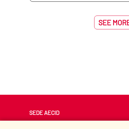
UNESCO-Jikji Memoria del Mu
SEE MORE
SEDE AECID
Av. Reyes Católicos 4 - 28040 Madrid