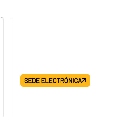
SCO/GUILLERMO CANO
a contribuido de forma notable a la defensa o
zó bajo circunstancias de riesgo.
SEDE ELECTRÓNICA
jo del mundo, el Buljo jikji simche yojeol, en el
cesibilidad del patrimonio documental como