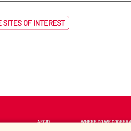
ndo| UNESCO
 SITES OF INTEREST
AECID
WHERE DO WE COOPER