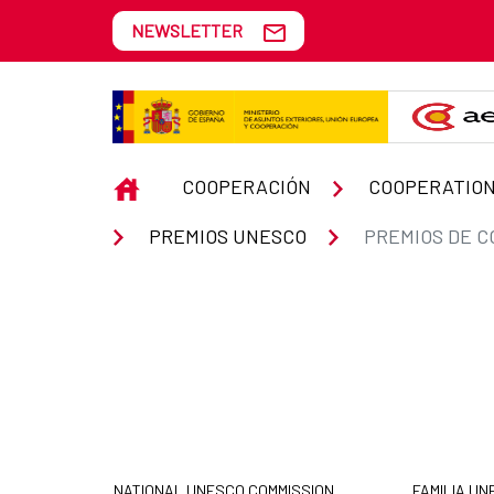
Skip to Main Content
NEWSLETTER
Premios de Comunicación e Inf
INICIO
COOPERACIÓN
COOPERATION
PREMIOS UNESCO
NATIONAL UNESCO COMMISSION
FAMILIA U