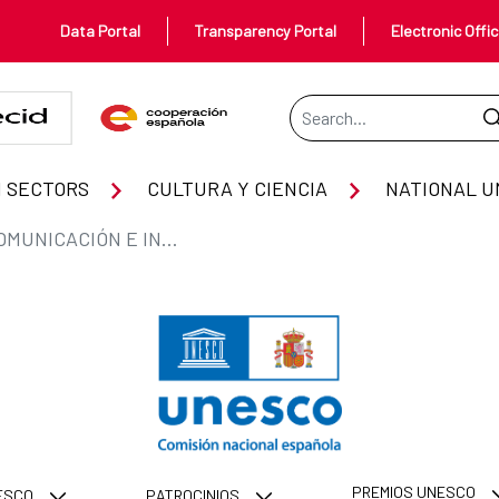
Data Portal
Transparency Portal
Electronic Offi
Search Bar
ormación
 SECTORS
CULTURA Y CIENCIA
NATIONAL U
PREMIOS DE COMUNICACIÓN E INFORMACIÓN
PREMIOS UNESCO
NESCO
PATROCINIOS