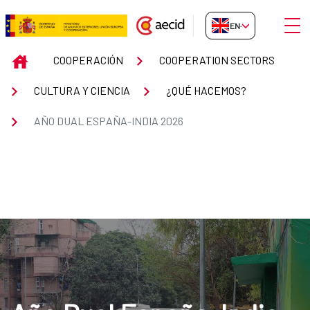
Skip to Main Content
Open
EN-GB
Año Dual España-India 2026
INICIO
COOPERACIÓN
COOPERATION SECTORS
CULTURA Y CIENCIA
¿QUÉ HACEMOS?
AÑO DUAL ESPAÑA-INDIA 2026