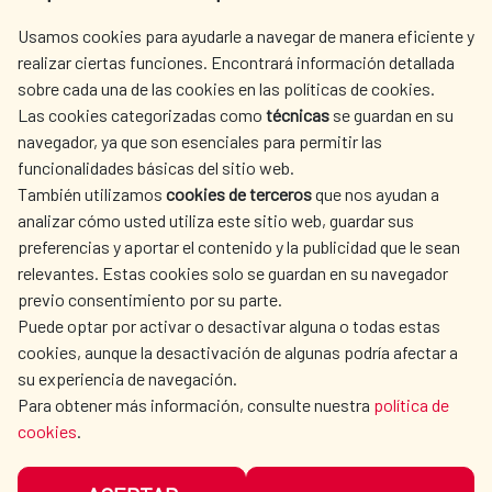
AECID
WHERE DO WE COOPERATE?
Usamos cookies para ayudarle a navegar de manera eficiente y
realizar ciertas funciones. Encontrará información detallada
SPANISH HUMANITARIAN
PRESS ROOM
sobre cada una de las cookies en las políticas de cookies.
ACTION
Las cookies categorizadas como
técnicas
se guardan en su
CULTURE AND SCIENCE
LIBRARY
navegador, ya que son esenciales para permitir las
funcionalidades básicas del sitio web.
También utilizamos
cookies de terceros
que nos ayudan a
analizar cómo usted utiliza este sitio web, guardar sus
preferencias y aportar el contenido y la publicidad que le sean
relevantes. Estas cookies solo se guardan en su navegador
OUR SOCIAL MEDIA
previo consentimiento por su parte.
Puede optar por activar o desactivar alguna o todas estas
cookies, aunque la desactivación de algunas podría afectar a
su experiencia de navegación.
Para obtener más información, consulte nuestra
política de
cookies
.
TERMS OF USE
DATA PROTECTION
COOKIE POLICY
BROWSING GUIDE