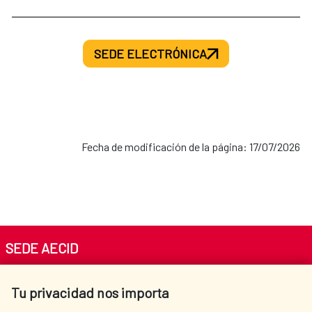
SEDE ELECTRÓNICA
Fecha de modificación de la página: 17/07/2026
SEDE AECID
Av. Reyes Católicos 4 - 28040 Madrid
Tu privacidad nos importa
Tel. +34 900 20 30 54​​​​​​​
centro.informacion@aecid.es