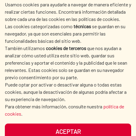
Usamos cookies para ayudarle a navegar de manera eficiente y
realizar ciertas funciones. Encontrará información detallada
sobre cada una de las cookies en las políticas de cookies.
AECID
WHERE DO WE COOPERATE?
Las cookies categorizadas como
técnicas
se guardan en su
SPANISH HUMANITARIAN
PRESS ROOM
navegador, ya que son esenciales para permitir las
ACTION
funcionalidades básicas del sitio web.
También utilizamos
cookies de terceros
que nos ayudan a
CULTURE AND SCIENCE
LIBRARY
analizar cómo usted utiliza este sitio web, guardar sus
preferencias y aportar el contenido y la publicidad que le sean
relevantes. Estas cookies solo se guardan en su navegador
previo consentimiento por su parte.
Puede optar por activar o desactivar alguna o todas estas
OUR SOCIAL MEDIA
cookies, aunque la desactivación de algunas podría afectar a
su experiencia de navegación.
Para obtener más información, consulte nuestra
política de
cookies
.
ACEPTAR
TERMS OF USE
DATA PROTECTION