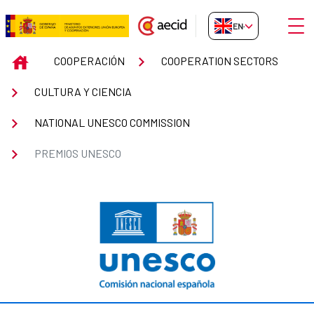
Skip to Main Content
Open
EN-GB
Premios UNESCO
INICIO
COOPERACIÓN
COOPERATION SECTORS
CULTURA Y CIENCIA
NATIONAL UNESCO COMMISSION
PREMIOS UNESCO