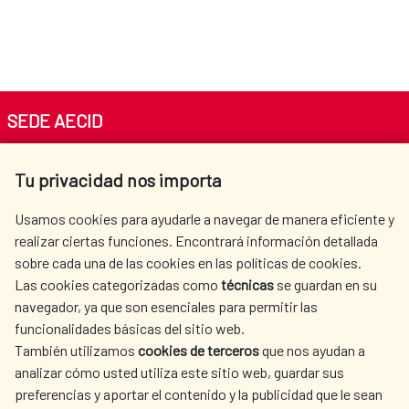
SEDE AECID
Av. Reyes Católicos 4 - 28040 Madrid
Tu privacidad nos importa
Tel. +34 900 20 30 54​​​​​​​
centro.informacion@aecid.es
Usamos cookies para ayudarle a navegar de manera eficiente y
realizar ciertas funciones. Encontrará información detallada
sobre cada una de las cookies en las políticas de cookies.
AECID
WHERE DO WE COOPERATE?
Las cookies categorizadas como
técnicas
se guardan en su
SPANISH HUMANITARIAN
PRESS ROOM
navegador, ya que son esenciales para permitir las
ACTION
funcionalidades básicas del sitio web.
CULTURE AND SCIENCE
LIBRARY
También utilizamos
cookies de terceros
que nos ayudan a
analizar cómo usted utiliza este sitio web, guardar sus
preferencias y aportar el contenido y la publicidad que le sean