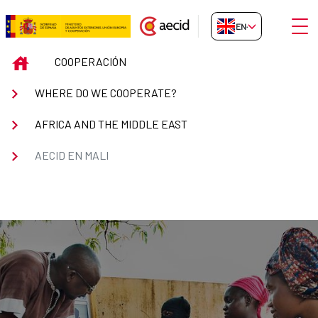
Skip to Main Content
Open
EN-GB
AECID en Mali
INICIO
COOPERACIÓN
WHERE DO WE COOPERATE?
AFRICA AND THE MIDDLE EAST
AECID EN MALI