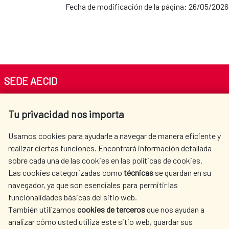
Fecha de modificación de la página: 26/05/2026
SEDE AECID
Av. Reyes Católicos 4 - 28040 Madrid
Tu privacidad nos importa
Tel. +34 900 20 30 54​​​​​​​
centro.informacion@aecid.es
Usamos cookies para ayudarle a navegar de manera eficiente y
realizar ciertas funciones. Encontrará información detallada
sobre cada una de las cookies en las políticas de cookies.
AECID
WHERE DO WE COOPERATE?
Las cookies categorizadas como
técnicas
se guardan en su
SPANISH HUMANITARIAN
PRESS ROOM
navegador, ya que son esenciales para permitir las
ACTION
funcionalidades básicas del sitio web.
CULTURE AND SCIENCE
LIBRARY
También utilizamos
cookies de terceros
que nos ayudan a
analizar cómo usted utiliza este sitio web, guardar sus