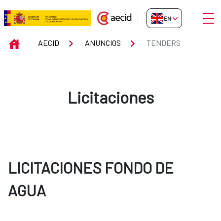
Skip to Main Content
Open
EN-GB
Tenders
INICIO
AECID
ANUNCIOS
TENDERS
Licitaciones
LICITACIONES FONDO DE
AGUA