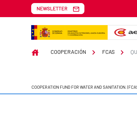
Skip to Main Content
NEWSLETTER
Qué es el Fondo
INICIO
COOPERACIÓN
FCAS
QU
COOPERATION FUND FOR WATER AND SANITATION. (FCA