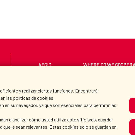
AECID
WHERE DO WE COOPER
PRESS ROOM
CULTURE AND SCIEN
iciente y realizar ciertas funciones. Encontrará
en las políticas de cookies.
an en su navegador, ya que son esenciales para permitir las
O
dan a analizar cómo usted utiliza este sitio web, guardar
dad que le sean relevantes. Estas cookies solo se guardan en