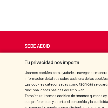
SEDE AECID
Av. Reyes Católicos 4 - 28040 Madrid
Tel. +34 900 20 30 54​​​​​​​
Tu privacidad nos importa
centro.informacion@aecid.es
Usamos cookies para ayudarle a navegar de manera ef
información detallada sobre cada una de las cookies 
Las cookies categorizadas como
técnicas
se guard
funcionalidades básicas del sitio web.
También utilizamos
cookies de terceros
que nos ayu
sus preferencias y aportar el contenido y la publici
su navegador previo consentimiento por su parte.