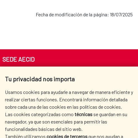
Fecha de modificación de la página: 18/07/2025
SEDE AECID
Av. Reyes Católicos 4 - 28040 Madrid
Tu privacidad nos importa
Tel. +34 900 20 30 54​​​​​​​
centro.informacion@aecid.es
Usamos cookies para ayudarle a navegar de manera eficiente y
realizar ciertas funciones. Encontrará información detallada
sobre cada una de las cookies en las políticas de cookies.
AECID
WHERE DO WE COOPERATE?
Las cookies categorizadas como
técnicas
se guardan en su
SPANISH HUMANITARIAN
PRESS ROOM
navegador, ya que son esenciales para permitir las
ACTION
funcionalidades básicas del sitio web.
CULTURE AND SCIENCE
LIBRARY
También utilizamos
cookies de terceros
que nos ayudan a