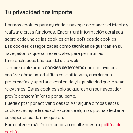
Tu privacidad nos importa
Av. Reyes Católicos 4 - 28040 Madrid
Tel. +34 900 20 30 54​​​​​​​
Usamos cookies para ayudarle a navegar de manera eficiente y
centro.informacion@aecid.es
realizar ciertas funciones. Encontrará información detallada
sobre cada una de las cookies en las políticas de cookies.
Las cookies categorizadas como
técnicas
se guardan en su
LA AECID
DÓNDE COOPERAMOS
navegador, ya que son esenciales para permitir las
ACCIÓN HUMANITARIA
SALA DE PRENSA
funcionalidades básicas del sitio web.
CULTURA Y CIENCIA
BIBLIOTECA
También utilizamos
cookies de terceros
que nos ayudan a
analizar cómo usted utiliza este sitio web, guardar sus
preferencias y aportar el contenido y la publicidad que le sean
relevantes. Estas cookies solo se guardan en su navegador
previo consentimiento por su parte.
Puede optar por activar o desactivar alguna o todas estas
NUESTRAS REDES SOCIALES
cookies, aunque la desactivación de algunas podría afectar a
su experiencia de navegación.
Para obtener más información, consulte nuestra
política de
cookies
.