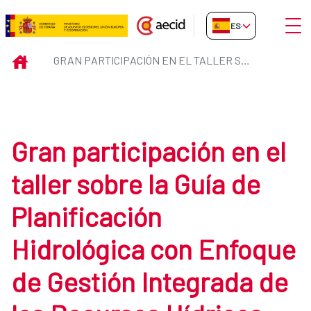
Saltar al contenido principal
Abrir
ES-ES
Gran participación en el taller 
INICIO
GRAN PARTICIPACIÓN EN EL TALLER SOBRE LA GUÍA DE PLANIFICACIÓN HIDROLÓGICA CON ENFOQUE DE GESTIÓN INTEGRADA DE LOS RECURSOS HÍDRICOS (GIRH)
Gran participación en el
taller sobre la Guía de
Planificación
Hidrológica con Enfoque
de Gestión Integrada de