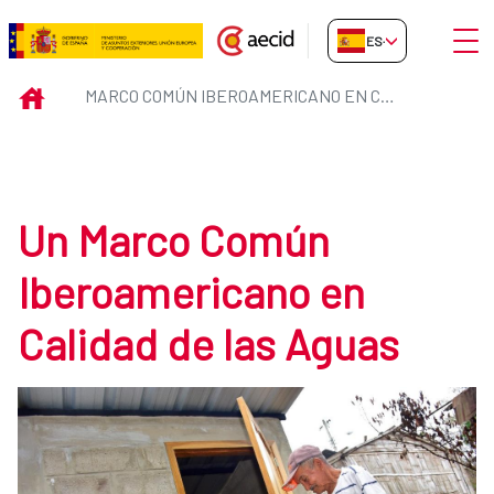
Saltar al contenido principal
Abrir
ES-ES
Marco común Iberoamericano en 
INICIO
MARCO COMÚN IBEROAMERICANO EN CALIDAD DE LAS AGUAS
Un Marco Común
Iberoamericano en
Calidad de las Aguas