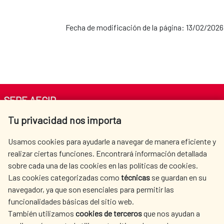
Fecha de modificación de la página: 13/02/2026
SEDE AECID
Tu privacidad nos importa
Av. Reyes Católicos 4 - 28040 Madrid
Tel. +34 900 20 30 54​​​​​​​
Usamos cookies para ayudarle a navegar de manera eficiente y
centro.informacion@aecid.es
realizar ciertas funciones. Encontrará información detallada
sobre cada una de las cookies en las políticas de cookies.
Las cookies categorizadas como
técnicas
se guardan en su
LA AECID
DÓNDE COOPERAMOS
navegador, ya que son esenciales para permitir las
ACCIÓN HUMANITARIA
SALA DE PRENSA
funcionalidades básicas del sitio web.
CULTURA Y CIENCIA
BIBLIOTECA
También utilizamos
cookies de terceros
que nos ayudan a