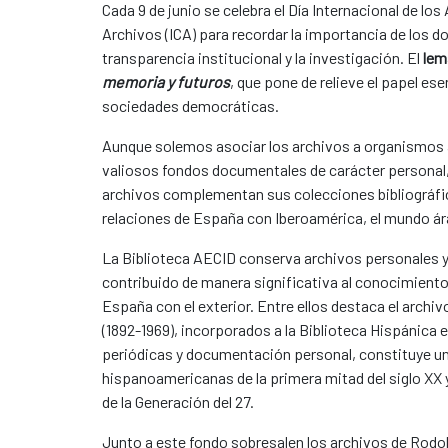
Cada 9 de junio se celebra el Día Internacional de lo
Archivos (ICA) para recordar la importancia de los d
transparencia institucional y la investigación. El
lem
memoria y futuros
, que pone de relieve el papel esen
sociedades democráticas.
Aunque solemos asociar los archivos a organismos a
valiosos fondos documentales de carácter personal, c
archivos complementan sus colecciones bibliográfica
relaciones de España con Iberoamérica, el mundo ára
La Biblioteca AECID conserva archivos personales y 
contribuido de manera significativa al conocimiento 
España con el exterior. Entre ellos destaca el archiv
(1892-1969), incorporados a la Biblioteca Hispánica 
periódicas y documentación personal, constituye un
hispanoamericanas de la primera mitad del siglo XX
de la Generación del 27.
Junto a este fondo sobresalen los archivos de Rodo