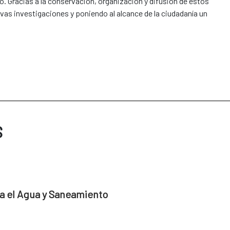
 Gracias a la conservación, organización y difusión de estos
vas investigaciones y poniendo al alcance de la ciudadanía un
S
a el Agua y Saneamiento