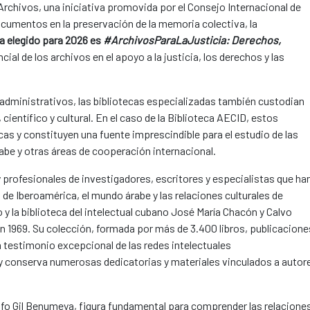
s Archivos, una iniciativa promovida por el Consejo Internacional de
ocumentos en la preservación de la memoria colectiva, la
a elegido para 2026 es
#ArchivosParaLaJusticia: Derechos,
cial de los archivos en el apoyo a la justicia, los derechos y las
dministrativos, las bibliotecas especializadas también custodian
ientífico y cultural. En el caso de la Biblioteca AECID, estos
s y constituyen una fuente imprescindible para el estudio de las
be y otras áreas de cooperación internacional.
profesionales de investigadores, escritores y especialistas que ha
de Iberoamérica, el mundo árabe y las relaciones culturales de
o y la biblioteca del intelectual cubano José María Chacón y Calvo
en 1969. Su colección, formada por más de 3.400 libros, publicacione
 testimonio excepcional de las redes intelectuales
 y conserva numerosas dedicatorias y materiales vinculados a autor
lfo Gil Benumeya, figura fundamental para comprender las relacione