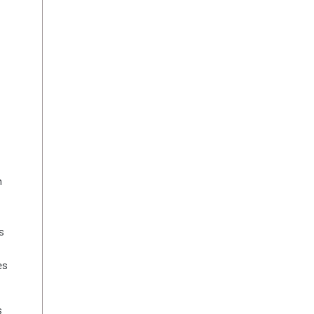
n
s
es
s