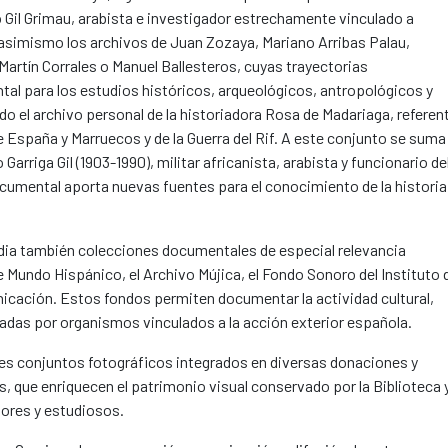
o Gil Grimau, arabista e investigador estrechamente vinculado a
 asimismo los archivos de Juan Zozaya, Mariano Arribas Palau,
artín Corrales o Manuel Ballesteros, cuyas trayectorias
al para los estudios históricos, arqueológicos, antropológicos y
o el archivo personal de la historiadora Rosa de Madariaga, referen
e España y Marruecos y de la Guerra del Rif. A este conjunto se suma 
Garriga Gil (1903-1990), militar africanista, arabista y funcionario de
umental aporta nuevas fuentes para el conocimiento de la historia
odia también colecciones documentales de especial relevancia
e Mundo Hispánico, el Archivo Mújica, el Fondo Sonoro del Instituto 
icación. Estos fondos permiten documentar la actividad cultural,
décadas por organismos vinculados a la acción exterior española.
s conjuntos fotográficos integrados en diversas donaciones y
is, que enriquecen el patrimonio visual conservado por la Biblioteca 
dores y estudiosos.