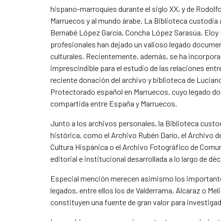
hispano-marroquíes durante el siglo XX, y de Rodolf
Marruecos y al mundo árabe. La Biblioteca custodia
Bernabé López García, Concha López Sarasúa, Eloy M
profesionales han dejado un valioso legado document
culturales. Recientemente, además, se ha incorporad
imprescindible para el estudio de las relaciones entr
reciente donación del archivo y biblioteca de Luciano 
Protectorado español en Marruecos, cuyo legado doc
compartida entre España y Marruecos.
Junto a los archivos personales, la Biblioteca cust
histórica, como el Archivo Rubén Darío, el Archivo d
Cultura Hispánica o el Archivo Fotográfico de Comun
editorial e institucional desarrollada a lo largo de 
Especial mención merecen asimismo los importante
legados, entre ellos los de Valderrama, Alcaraz o Mel
constituyen una fuente de gran valor para investiga