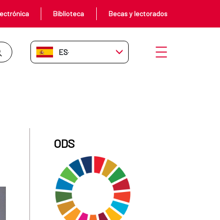
ectrónica
Biblioteca
Becas y lectorados
ES-ES
Abrir menú
ODS