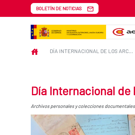
Saltar al contenido principal
BOLETÍN DE NOTICIAS
Día Internacional de los Archivos
INICIO
DÍA INTERNACIONAL DE LOS ARCHIVOS
Día Internacional de 
Archivos personales y colecciones documentales 