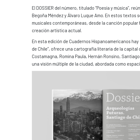
El DOSSIER del número, titulado “Poesía y música”, re
Begoña Méndez y Álvaro Luque Amo. En estos textos se 
musicales contemporáneas, desde la canción popular ha
creación artística actual.
En esta edición de Cuadernos Hispanoamericanos hay u
de Chile”, ofrece una cartografía literaria de la capit
Costamagna, Romina Paula, Hernán Ronsino, Santiago Wi
una visión múltiple de la ciudad, abordada como espac