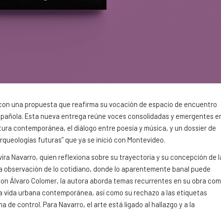
con una propuesta que reafirma su vocación de espacio de encuentro
 española. Esta nueva entrega reúne voces consolidadas y emergentes e
eratura contemporánea, el diálogo entre poesía y música, y un dossier de
“Arqueologías futuras” que ya se inició con Montevideo.
ira Navarro, quien reflexiona sobre su trayectoria y su concepción de l
 la observación de lo cotidiano, donde lo aparentemente banal puede
on Álvaro Colomer, la autora aborda temas recurrentes en su obra co
e la vida urbana contemporánea, así como su rechazo a las etiquetas
a de control. Para Navarro, el arte está ligado al hallazgo y a la