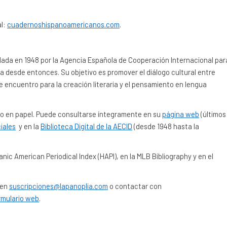
al:
cuadernoshispanoamericanos.com
.
 en 1948 por la Agencia Española de Cooperación Internacional par
da desde entonces. Su objetivo es promover el diálogo cultural entre
e encuentro para la creación literaria y el pensamiento en lengua
omo en papel. Puede consultarse íntegramente en su
página web
(últimos
iales
y en la
Biblioteca Digital de la AECID
(desde 1948 hasta la
anic American Periodical Index (HAPI), en la MLB Bibliography y en el
 en
suscripciones@lapanoplia.com
o contactar con
rmulario web
.