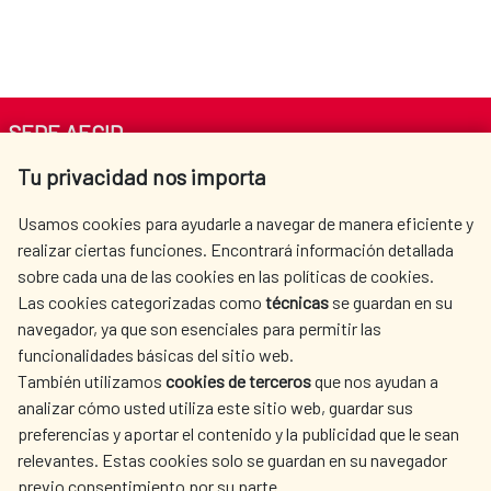
SEDE AECID
Tu privacidad nos importa
Av. Reyes Católicos 4 - 28040 Madrid
Tel. +34 900 20 30 54​​​​​​​
Usamos cookies para ayudarle a navegar de manera eficiente y
centro.informacion@aecid.es
realizar ciertas funciones. Encontrará información detallada
sobre cada una de las cookies en las políticas de cookies.
Las cookies categorizadas como
técnicas
se guardan en su
LA AECID
DÓNDE COOPERAMOS
navegador, ya que son esenciales para permitir las
ACCIÓN HUMANITARIA
SALA DE PRENSA
funcionalidades básicas del sitio web.
CULTURA Y CIENCIA
BIBLIOTECA
También utilizamos
cookies de terceros
que nos ayudan a
analizar cómo usted utiliza este sitio web, guardar sus
preferencias y aportar el contenido y la publicidad que le sean
relevantes. Estas cookies solo se guardan en su navegador
previo consentimiento por su parte.