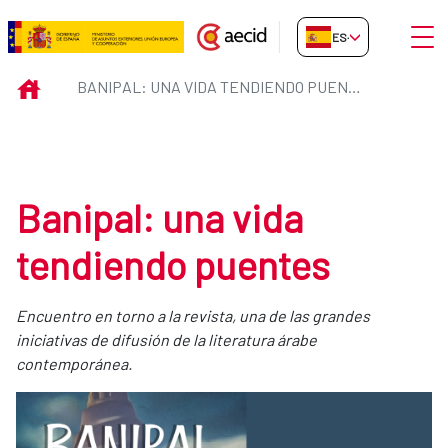
Saltar al contenido principal
Abrir
ES-ES
Banipal: una vida tendiendo pue
INICIO
BANIPAL: UNA VIDA TENDIENDO PUENTES
Banipal: una vida
tendiendo puentes
Encuentro en torno a la revista, una de las grandes
iniciativas de difusión de la literatura árabe
contemporánea.