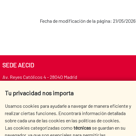
Fecha de modificación de la página: 21/05/2026
SEDE AECID
Av. Reyes Católicos 4 - 28040 Madrid
Tel. +34 900 20 30 54​​​​​​​
centro.informacion@aecid.es
Tu privacidad nos importa
Usamos cookies para ayudarle a navegar de manera eficiente y
LA AECID
DÓNDE COOPERAMOS
realizar ciertas funciones. Encontrará información detallada
sobre cada una de las cookies en las políticas de cookies.
ACCIÓN HUMANITARIA
SALA DE PRENSA
Las cookies categorizadas como
técnicas
se guardan en su
CULTURA Y CIENCIA
BIBLIOTECA
navegador, ya que son esenciales para permitir las