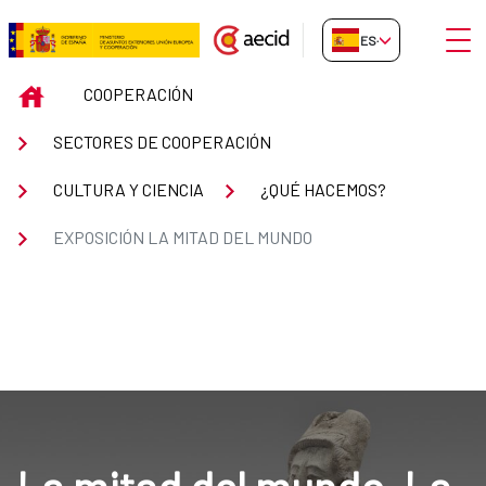
Saltar al contenido principal
Abrir
ES-ES
Exposición La Mitad del Mundo
INICIO
COOPERACIÓN
SECTORES DE COOPERACIÓN
CULTURA Y CIENCIA
¿QUÉ HACEMOS?
EXPOSICIÓN LA MITAD DEL MUNDO