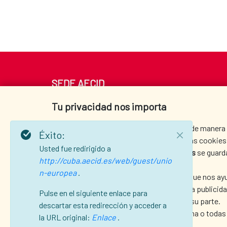
SEDE AECID
Av. Reyes Católicos 4 - 28040 Madrid
Tu privacidad nos importa
Tel. +34 900 20 30 54​​​​​​​
centro.informacion@aecid.es
Usamos cookies para ayudarle a navegar de manera ef
Éxito:
información detallada sobre cada una de las cookies 
Usted fue redirigido a
Las cookies categorizadas como
técnicas
se guard
http://cuba.aecid.es/web/guest/unio
funcionalidades básicas del sitio web.
n-europea
.
También utilizamos
cookies de terceros
que nos ayu
sus preferencias y aportar el contenido y la publici
Pulse en el siguiente enlace para
su navegador previo consentimiento por su parte.
descartar esta redirección y acceder a
Puede optar por activar o desactivar alguna o todas
la URL original:
Enlace
.
afectar a su experiencia de navegación.