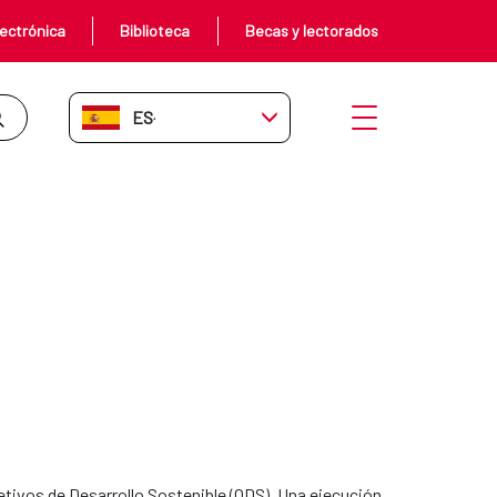
ectrónica
Biblioteca
Becas y lectorados
ES-ES
Abrir menú
etivos de Desarrollo Sostenible (ODS). Una ejecución