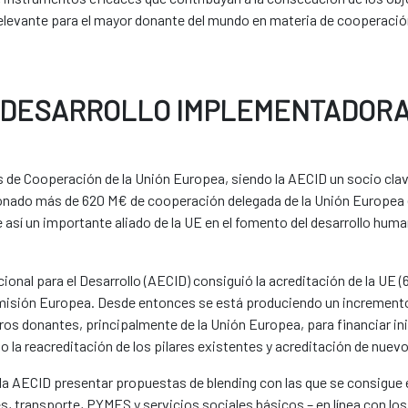
levante para el mayor donante del mundo en materia de cooperación 
E DESARROLLO IMPLEMENTADOR
s de Cooperación de la Unión Europea, siendo la AECID un socio cla
ionado más de 620 M€ de cooperación delegada de la Unión Europea
 así un importante aliado de la UE en el fomento del desarrollo human
onal para el Desarrollo (AECID) consiguió la acreditación de la UE (6
omisión Europea. Desde entonces se está produciendo un increment
ros donantes, principalmente de la Unión Europea, para financiar inic
jo la reacreditación de los pilares existentes y acreditación de nuevo
 a la AECID presentar propuestas de blending con las que se consigu
, transporte, PYMES y servicios sociales básicos – en línea con los 