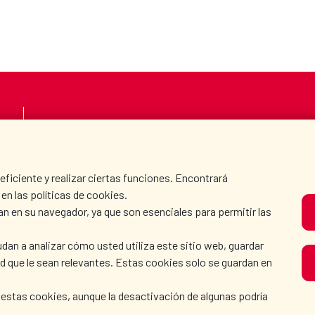
LA AECID
DÓNDE COOPERAMO
SALA DE PRENSA
CULTURA Y CIENCIA
iciente y realizar ciertas funciones. Encontrará
en las políticas de cookies.
an en su navegador, ya que son esenciales para permitir las
N
dan a analizar cómo usted utiliza este sitio web, guardar
dad que le sean relevantes. Estas cookies solo se guardan en
 estas cookies, aunque la desactivación de algunas podría