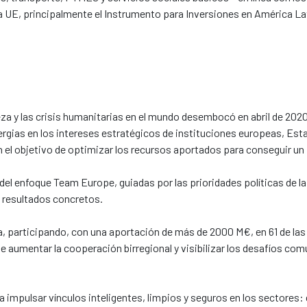
la UE, principalmente el Instrumento para Inversiones en América Lati
reza y las crisis humanitarias en el mundo desembocó en abril de 20
inergias en los intereses estratégicos de instituciones europeas, 
on el objetivo de optimizar los recursos aportados para conseguir un
 del enfoque Team Europe, guiadas por las prioridades políticas de 
 resultados concretos.
participando, con una aportación de más de 2000 M€, en 61 de las 1
 aumentar la cooperación birregional y visibilizar los desafíos co
impulsar vínculos inteligentes, limpios y seguros en los sectores: di