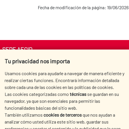
Fecha de modificación de la página: 19/06/2026
SEDE AECID
Tu privacidad nos importa
Av. Reyes Católicos 4 - 28040 Madrid
Tel. +34 900 20 30 54​​​​​​​
Usamos cookies para ayudarle a navegar de manera eficiente y
centro.informacion@aecid.es
realizar ciertas funciones. Encontrará información detallada
sobre cada una de las cookies en las políticas de cookies.
Las cookies categorizadas como
técnicas
se guardan en su
LA AECID
DÓNDE COOPERAMOS
navegador, ya que son esenciales para permitir las
ACCIÓN HUMANITARIA
SALA DE PRENSA
funcionalidades básicas del sitio web.
CULTURA Y CIENCIA
BIBLIOTECA
También utilizamos
cookies de terceros
que nos ayudan a
analizar cómo usted utiliza este sitio web, guardar sus
preferencias y aportar el contenido y la publicidad que le sean