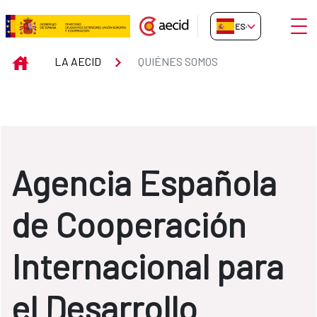
Saltar al contenido principal
Abrir
ES-ES
Quiénes somos
INICIO
LA AECID
QUIÉNES SOMOS
Agencia Española
de Cooperación
Internacional para
el Desarrollo