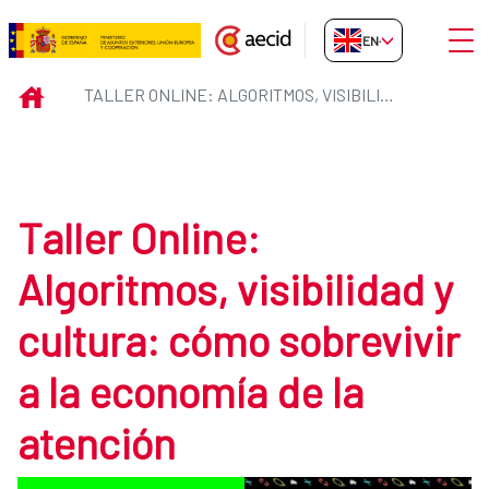
Skip to Main Content
Open
EN-GB
Taller Online: Algoritmos, visibi
INICIO
TALLER ONLINE: ALGORITMOS, VISIBILIDAD Y CULTURA: CÓMO SOBREVIVIR A LA ECONOMÍA DE LA ATENCIÓN
Taller Online:
Algoritmos, visibilidad y
cultura: cómo sobrevivir
a la economía de la
atención