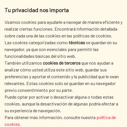
Av. Reyes Católicos 4 - 28040 Madrid
Tu privacidad nos importa
Tel. +34 900 20 30 54​​​​​​​
centro.informacion@aecid.es
Usamos cookies para ayudarle a navegar de manera eficiente y
realizar ciertas funciones. Encontrará información detallada
sobre cada una de las cookies en las políticas de cookies.
AECID
WHERE DO WE COOPERATE?
Las cookies categorizadas como
técnicas
se guardan en su
SPANISH HUMANITARIAN
PRESS ROOM
navegador, ya que son esenciales para permitir las
ACTION
funcionalidades básicas del sitio web.
CULTURE AND SCIENCE
LIBRARY
También utilizamos
cookies de terceros
que nos ayudan a
analizar cómo usted utiliza este sitio web, guardar sus
preferencias y aportar el contenido y la publicidad que le sean
relevantes. Estas cookies solo se guardan en su navegador
previo consentimiento por su parte.
Puede optar por activar o desactivar alguna o todas estas
OUR SOCIAL MEDIA
cookies, aunque la desactivación de algunas podría afectar a
su experiencia de navegación.
Para obtener más información, consulte nuestra
política de
cookies
.