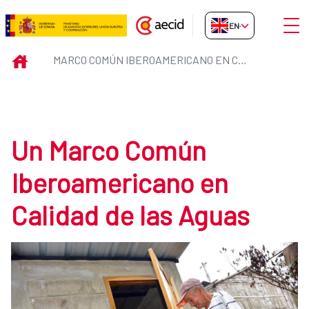
Skip to Main Content
Open
EN-GB
Marco común Iberoamericano en 
INICIO
MARCO COMÚN IBEROAMERICANO EN CALIDAD DE LAS AGUAS
Un Marco Común
Iberoamericano en
Calidad de las Aguas