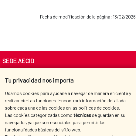
Fecha de modificación de la página: 13/02/2026
SEDE AECID
Av. Reyes Católicos 4 - 28040 Madrid
Tu privacidad nos importa
Tel. +34 900 20 30 54​​​​​​​
centro.informacion@aecid.es
Usamos cookies para ayudarle a navegar de manera eficiente y
realizar ciertas funciones. Encontrará información detallada
sobre cada una de las cookies en las políticas de cookies.
AECID
WHERE DO WE COOPERATE?
Las cookies categorizadas como
técnicas
se guardan en su
SPANISH HUMANITARIAN
PRESS ROOM
navegador, ya que son esenciales para permitir las
ACTION
funcionalidades básicas del sitio web.