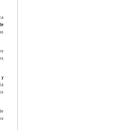
ca
de
as
re
es
 y
tá
os
de
os