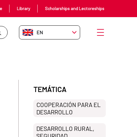
ce
Library
Scholarships and Lectoreships
EN-GB
Open menu
en África Occidental
TEMÁTICA
COOPERACIÓN PARA EL
DESARROLLO
DESARROLLO RURAL,
SEGURIDAD