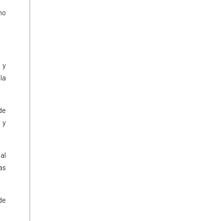
mo
 y
la
de
 y
al
as
de