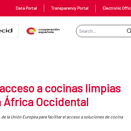
Data Portal
Transparency Portal
Electronic Offi
Search Bar
cinas limpias no contaminantes 
acceso a cocinas limpias
 África Occidental
e la Unión Europea para facilitar el acceso a soluciones de cocina