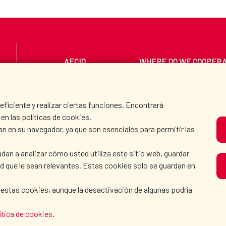
AECID
WHERE DO WE COOPER
PRESS ROOM
CULTURE AND SCIEN
iciente y realizar ciertas funciones. Encontrará
en las políticas de cookies.
an en su navegador, ya que son esenciales para permitir las
O
dan a analizar cómo usted utiliza este sitio web, guardar
dad que le sean relevantes. Estas cookies solo se guardan en
 estas cookies, aunque la desactivación de algunas podría
ítica de cookies
.
KIE POLICY
|
BROWSING GUIDE
|
ACCESSIBILITY
|
S