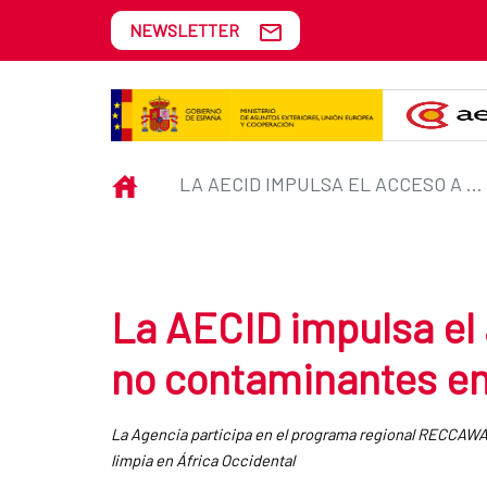
Skip to Main Content
NEWSLETTER
La AECID impulsa el acceso a co
INICIO
LA AECID IMPULSA EL ACCESO A COCINAS LIMPIAS NO CONTAMINANTES EN ÁFRICA OCCIDENTAL
La AECID impulsa el 
no contaminantes en
La Agencia participa en el programa regional RECCAWA d
limpia en África Occidental