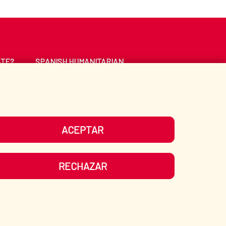
ATE?
SPANISH HUMANITARIAN
ACTION
CE
LIBRARY
ACEPTAR
UR SOCIAL MEDIA
RECHAZAR
ITEMAP