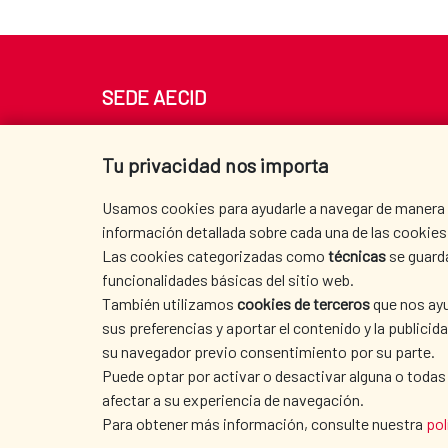
SEDE AECID
Av. Reyes Católicos 4 - 28040 Madrid
Tel. +34 900 20 30 54​​​​​​​
Tu privacidad nos importa
centro.informacion@aecid.es
Usamos cookies para ayudarle a navegar de manera ef
información detallada sobre cada una de las cookies 
Las cookies categorizadas como
técnicas
se guard
funcionalidades básicas del sitio web.
También utilizamos
cookies de terceros
que nos ayu
sus preferencias y aportar el contenido y la publici
su navegador previo consentimiento por su parte.
Puede optar por activar o desactivar alguna o todas
afectar a su experiencia de navegación.
Para obtener más información, consulte nuestra
pol
TERMS OF USE
|
DATA PROTECTION
|
COO