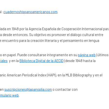
al:
cuadernoshispanoamericanos.com
.
 en 1948 por la Agencia Española de Cooperación Internacional par
da desde entonces. Su objetivo es promover el diálogo cultural entre
e encuentro para la creación literaria y el pensamiento en lengua
omo en papel. Puede consultarse íntegramente en su
página web
(últimos
iales
y en la
Biblioteca Digital de la AECID
(desde 1948 hasta la
anic American Periodical Index (HAPI), en la MLB Bibliography y en el
 en
suscripciones@lapanoplia.com
o contactar con
rmulario web
.