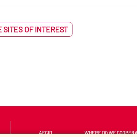
 SITES OF INTEREST
AECID
WHERE DO WE COOPER