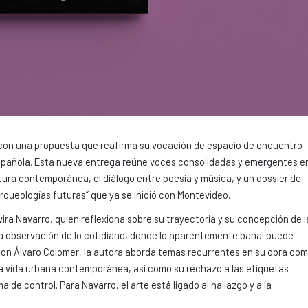
con una propuesta que reafirma su vocación de espacio de encuentro
 española. Esta nueva entrega reúne voces consolidadas y emergentes e
eratura contemporánea, el diálogo entre poesía y música, y un dossier de
“Arqueologías futuras” que ya se inició con Montevideo.
ira Navarro, quien reflexiona sobre su trayectoria y su concepción de l
 la observación de lo cotidiano, donde lo aparentemente banal puede
on Álvaro Colomer, la autora aborda temas recurrentes en su obra co
e la vida urbana contemporánea, así como su rechazo a las etiquetas
a de control. Para Navarro, el arte está ligado al hallazgo y a la