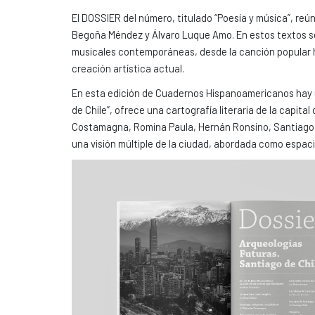
El DOSSIER del número, titulado “Poesía y música”, re
Begoña Méndez y Álvaro Luque Amo. En estos textos se 
musicales contemporáneas, desde la canción popular ha
creación artística actual.
En esta edición de Cuadernos Hispanoamericanos hay u
de Chile”, ofrece una cartografía literaria de la capit
Costamagna, Romina Paula, Hernán Ronsino, Santiago Wi
una visión múltiple de la ciudad, abordada como espac