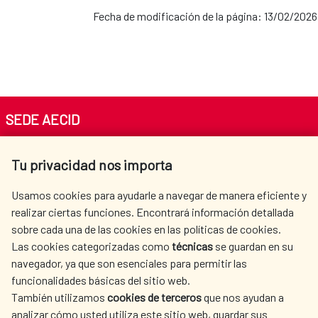
Fecha de modificación de la página: 13/02/2026
SEDE AECID
Av. Reyes Católicos 4 - 28040 Madrid
Tu privacidad nos importa
Tel. +34 900 20 30 54​​​​​​​
centro.informacion@aecid.es
Usamos cookies para ayudarle a navegar de manera eficiente y
realizar ciertas funciones. Encontrará información detallada
sobre cada una de las cookies en las políticas de cookies.
AECID
WHERE DO WE COOPERATE?
Las cookies categorizadas como
técnicas
se guardan en su
SPANISH HUMANITARIAN
PRESS ROOM
navegador, ya que son esenciales para permitir las
ACTION
funcionalidades básicas del sitio web.
También utilizamos
CULTURE AND SCIENCE
cookies de terceros
que nos ayudan a
LIBRARY
analizar cómo usted utiliza este sitio web, guardar sus