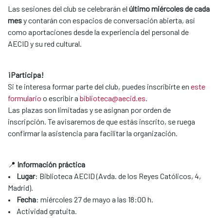
Las sesiones del club se celebrarán el
último miércoles de cada
mes
y contarán con espacios de conversación abierta, así
como aportaciones desde la experiencia del personal de
AECID y su red cultural.
¡Participa!
Si te interesa formar parte del club, puedes inscribirte en
este
formulario
o escribir a
biblioteca@aecid.es
.
Las plazas son limitadas y se asignan por orden de
inscripción. Te avisaremos de que estás inscrito, se ruega
confirmar la asistencia para facilitar la organización.
📍
Información práctica
•
Lugar
: Biblioteca AECID (Avda. de los Reyes Católicos, 4,
Madrid).
•
Fecha
: miércoles 27 de mayo a las 18:00 h.
• Actividad gratuita.