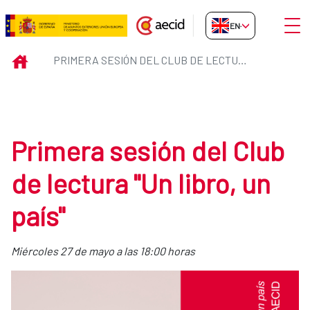
Skip to Main Content
Open
EN-GB
Primera sesión del Club de lect
INICIO
PRIMERA SESIÓN DEL CLUB DE LECTURA "UN LIBRO, UN PAÍS"
Primera sesión del Club
de lectura "Un libro, un
país"
Miércoles 27 de mayo a las 18:00 horas