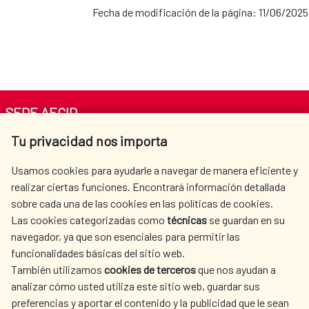
Fecha de modificación de la página: 11/06/2025
SEDE AECID
Tu privacidad nos importa
Av. Reyes Católicos 4 - 28040 Madrid
Tel. +34 900 20 30 54​​​​​​​
Usamos cookies para ayudarle a navegar de manera eficiente y
centro.informacion@aecid.es
realizar ciertas funciones. Encontrará información detallada
sobre cada una de las cookies en las políticas de cookies.
Las cookies categorizadas como
técnicas
se guardan en su
LA AECID
DÓNDE COOPERAMOS
navegador, ya que son esenciales para permitir las
ACCIÓN HUMANITARIA
SALA DE PRENSA
funcionalidades básicas del sitio web.
CULTURA Y CIENCIA
BIBLIOTECA
También utilizamos
cookies de terceros
que nos ayudan a
analizar cómo usted utiliza este sitio web, guardar sus
preferencias y aportar el contenido y la publicidad que le sean