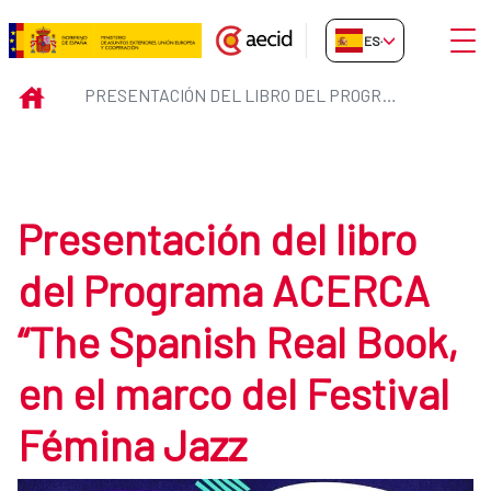
Saltar al contenido principal
Abrir
ES-ES
Presentación del libro del Prog
INICIO
PRESENTACIÓN DEL LIBRO DEL PROGRAMA ACERCA “THE SPANISH REAL BOOK, EN EL MARCO DEL FESTIVAL FÉMINA JAZZ
Presentación del libro
del Programa ACERCA
“The Spanish Real Book,
en el marco del Festival
Fémina Jazz