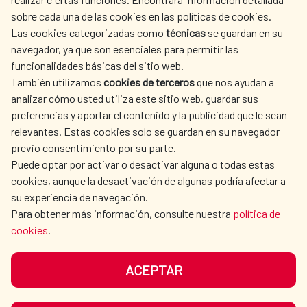
sobre cada una de las cookies en las políticas de cookies.
Las cookies categorizadas como
técnicas
se guardan en su
LA AECID
DÓNDE COOPERAMOS
navegador, ya que son esenciales para permitir las
ACCIÓN HUMANITARIA
SALA DE PRENSA
funcionalidades básicas del sitio web.
También utilizamos
cookies de terceros
que nos ayudan a
CULTURA Y CIENCIA
BIBLIOTECA
analizar cómo usted utiliza este sitio web, guardar sus
preferencias y aportar el contenido y la publicidad que le sean
relevantes. Estas cookies solo se guardan en su navegador
previo consentimiento por su parte.
Puede optar por activar o desactivar alguna o todas estas
NUESTRAS REDES SOCIALES
cookies, aunque la desactivación de algunas podría afectar a
su experiencia de navegación.
Para obtener más información, consulte nuestra
política de
cookies
.
ACEPTAR
AVISO LEGAL
PROTECCIÓN DE DATOS
POLÍTICA DE COOKIES
GUÍA DE NAVEGACIÓN