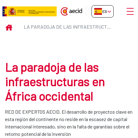
Saltar al contenido principal
Abrir
ES-ES
La paradoja de las infraestructu
INICIO
LA PARADOJA DE LAS INFRAESTRUCTURAS EN ÁFRICA OCCIDENTAL
La paradoja de las
infraestructuras en
África occidental
RED DE EXPERTOS AECID. El desarrollo de proyectos clave en
esta región del continente no reside en la escasez de capital
internacional interesado, sino en la falta de garantías sobre el
retorno potencial de la inversión