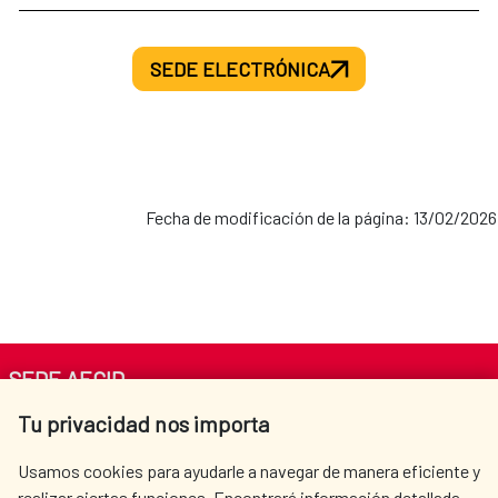
SEDE ELECTRÓNICA
Fecha de modificación de la página: 13/02/2026
SEDE AECID
Tu privacidad nos importa
Av. Reyes Católicos 4 - 28040 Madrid
Tel. +34 900 20 30 54​​​​​​​
Usamos cookies para ayudarle a navegar de manera eficiente y
centro.informacion@aecid.es
realizar ciertas funciones. Encontrará información detallada