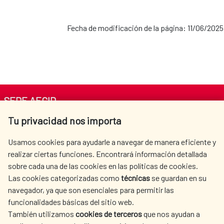
Fecha de modificación de la página: 11/06/2025
SEDE AECID
Tu privacidad nos importa
Av. Reyes Católicos 4 - 28040 Madrid
Tel. +34 900 20 30 54​​​​​​​
Usamos cookies para ayudarle a navegar de manera eficiente y
centro.informacion@aecid.es
realizar ciertas funciones. Encontrará información detallada
sobre cada una de las cookies en las políticas de cookies.
Las cookies categorizadas como
técnicas
se guardan en su
LA AECID
DÓNDE COOPERAMOS
navegador, ya que son esenciales para permitir las
ACCIÓN HUMANITARIA
SALA DE PRENSA
funcionalidades básicas del sitio web.
CULTURA Y CIENCIA
BIBLIOTECA
También utilizamos
cookies de terceros
que nos ayudan a