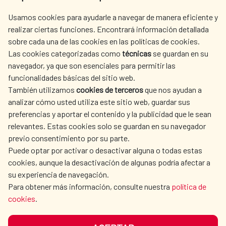
Tel. +34 900 20 30 54​​​​​​​
Usamos cookies para ayudarle a navegar de manera eficiente y
centro.informacion@aecid.es
realizar ciertas funciones. Encontrará información detallada
sobre cada una de las cookies en las políticas de cookies.
Las cookies categorizadas como
técnicas
se guardan en su
LA AECID
DÓNDE COOPERAMOS
navegador, ya que son esenciales para permitir las
ACCIÓN HUMANITARIA
SALA DE PRENSA
funcionalidades básicas del sitio web.
También utilizamos
CULTURA Y CIENCIA
cookies de terceros
que nos ayudan a
BIBLIOTECA
analizar cómo usted utiliza este sitio web, guardar sus
preferencias y aportar el contenido y la publicidad que le sean
relevantes. Estas cookies solo se guardan en su navegador
previo consentimiento por su parte.
Puede optar por activar o desactivar alguna o todas estas
NUESTRAS REDES SOCIALES
cookies, aunque la desactivación de algunas podría afectar a
su experiencia de navegación.
Para obtener más información, consulte nuestra
política de
cookies
.