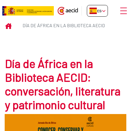
Saltar al contenido principal
Abrir
ES-ES
Día de África en la Biblioteca AE
INICIO
DÍA DE ÁFRICA EN LA BIBLIOTECA AECID
Día de África en la
Biblioteca AECID:
conversación, literatura
y patrimonio cultural