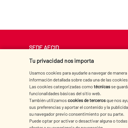
SEDE AECID
Av. Reyes Católicos 4 - 28040 Madrid
Tu privacidad nos importa
Tel. +34 900 20 30 54​​​​​​​
centro.informacion@aecid.es
Usamos cookies para ayudarle a navegar de manera ef
información detallada sobre cada una de las cookies 
Las cookies categorizadas como
técnicas
se guard
funcionalidades básicas del sitio web.
También utilizamos
cookies de terceros
que nos ayu
sus preferencias y aportar el contenido y la publici
su navegador previo consentimiento por su parte.
Puede optar por activar o desactivar alguna o todas
afectar a su experiencia de navegación.