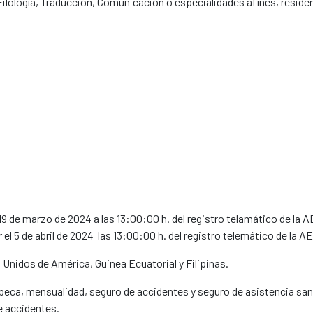
 Filología, Traducción, Comunicación o especialidades afines, reside
l 19 de marzo de 2024 a las 13:00:00 h. del registro telamático de la 
r el 5 de abril de 2024 las 13:00:00 h. del registro telemático de la A
nidos de América, Guinea Ecuatorial y Filipinas.
 beca, mensualidad, seguro de accidentes y seguro de asistencia sani
e accidentes.