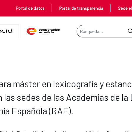
Portal de datos
Portal de transparencia
Sede el
Barra de búsqueda
cas para máster en lexicografía
a máster en lexicografía y estanc
n las sedes de las Academias de l
mia Española (RAE).