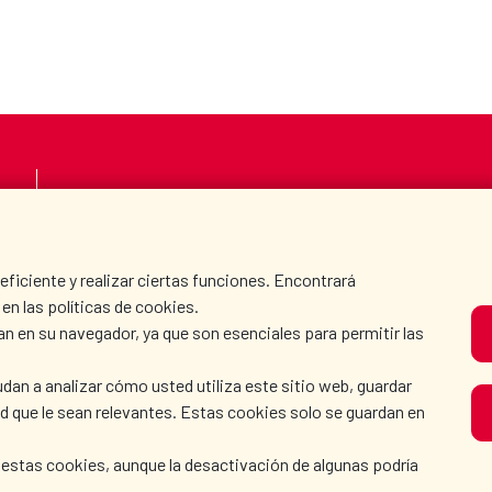
LA AECID
DÓNDE COOPERAMO
SALA DE PRENSA
CULTURA Y CIENCIA
iciente y realizar ciertas funciones. Encontrará
en las políticas de cookies.
an en su navegador, ya que son esenciales para permitir las
N
dan a analizar cómo usted utiliza este sitio web, guardar
dad que le sean relevantes. Estas cookies solo se guardan en
 estas cookies, aunque la desactivación de algunas podría