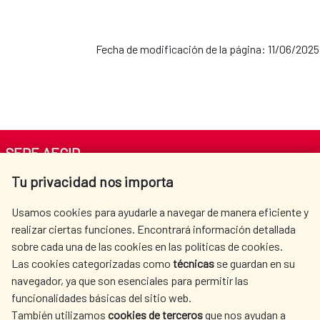
Fecha de modificación de la página: 11/06/2025
SEDE AECID
Tu privacidad nos importa
Av. Reyes Católicos 4 - 28040 Madrid
Tel. +34 900 20 30 54​​​​​​​
Usamos cookies para ayudarle a navegar de manera eficiente y
centro.informacion@aecid.es
realizar ciertas funciones. Encontrará información detallada
sobre cada una de las cookies en las políticas de cookies.
Las cookies categorizadas como
técnicas
se guardan en su
LA AECID
DÓNDE COOPERAMOS
navegador, ya que son esenciales para permitir las
ACCIÓN HUMANITARIA
SALA DE PRENSA
funcionalidades básicas del sitio web.
CULTURA Y CIENCIA
BIBLIOTECA
También utilizamos
cookies de terceros
que nos ayudan a