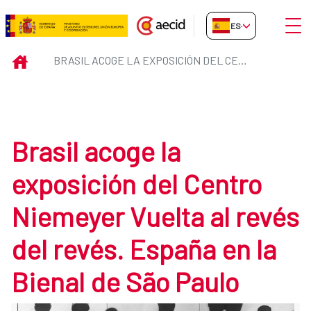
Saltar al contenido principal
Abrir
ES-ES
Brasil acoge la exposición del C
INICIO
BRASIL ACOGE LA EXPOSICIÓN DEL CENTRO NIEMEYER VUELTA AL REVÉS DEL REVÉS. ESPAÑA EN LA BIENAL DE SÃO PAULO
Brasil acoge la
exposición del Centro
Niemeyer Vuelta al revés
del revés. España en la
Bienal de São Paulo