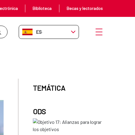
ectrónica
Biblioteca
Becas y lectorados
ES-ES
Abrir menú
TEMÁTICA
ODS