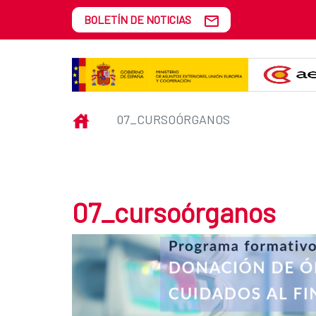
Saltar al contenido principal
BOLETÍN DE NOTICIAS
07_cursoórganos
INICIO
07_CURSOÓRGANOS
07_cursoórganos