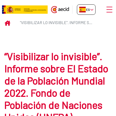
Saltar al contenido principal
Abrir
ES-ES
“Visibilizar lo invisible”. Info
INICIO
“VISIBILIZAR LO INVISIBLE”. INFORME SOBRE EL ESTADO DE LA POBLACIÓN MUNDIAL 2022. FONDO DE POBLACIÓN DE NACIONES UNIDAS (UNFPA)
“Visibilizar lo invisible”.
Informe sobre El Estado
de la Población Mundial
2022. Fondo de
Población de Naciones