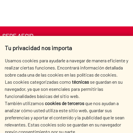
SEDE AECID
Tu privacidad nos importa
Av. Reyes Católicos 4 - 28040 Madrid
Tel. +34 900 20 30 54​​​​​​​
Usamos cookies para ayudarle a navegar de manera eficiente y
centro.informacion@aecid.es
realizar ciertas funciones. Encontrará información detallada
sobre cada una de las cookies en las políticas de cookies.
Las cookies categorizadas como
técnicas
se guardan en su
LA AECID
DÓNDE COOPERAMOS
navegador, ya que son esenciales para permitir las
ACCIÓN HUMANITARIA
SALA DE PRENSA
funcionalidades básicas del sitio web.
CULTURA Y CIENCIA
BIBLIOTECA
También utilizamos
cookies de terceros
que nos ayudan a
analizar cómo usted utiliza este sitio web, guardar sus
preferencias y aportar el contenido y la publicidad que le sean
relevantes. Estas cookies solo se guardan en su navegador
previo consentimiento por su parte.