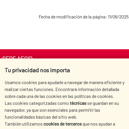
Fecha de modificación de la página: 11/06/2025
SEDE AECID
Tu privacidad nos importa
Av. Reyes Católicos 4 - 28040 Madrid
Tel. +34 900 20 30 54​​​​​​​
Usamos cookies para ayudarle a navegar de manera eficiente y
centro.informacion@aecid.es
realizar ciertas funciones. Encontrará información detallada
sobre cada una de las cookies en las políticas de cookies.
Las cookies categorizadas como
técnicas
se guardan en su
LA AECID
DÓNDE COOPERAMOS
navegador, ya que son esenciales para permitir las
ACCIÓN HUMANITARIA
SALA DE PRENSA
funcionalidades básicas del sitio web.
CULTURA Y CIENCIA
BIBLIOTECA
También utilizamos
cookies de terceros
que nos ayudan a