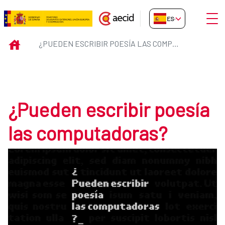
Saltar al contenido principal
Abrir
ES-ES
¿Pueden escribir poesía las co
INICIO
¿PUEDEN ESCRIBIR POESÍA LAS COMPUTADORAS?
¿Pueden escribir poesía
las computadoras?