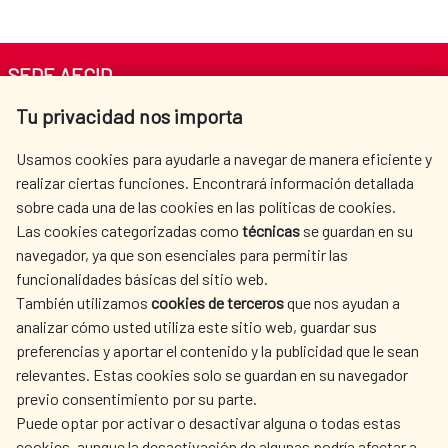
SEDE AECID
Tu privacidad nos importa
Av. Reyes Católicos 4 - 28040 Madrid
Tel. +34 900 20 30 54​​​​​​​
Usamos cookies para ayudarle a navegar de manera eficiente y
centro.informacion@aecid.es
realizar ciertas funciones. Encontrará información detallada
sobre cada una de las cookies en las políticas de cookies.
Las cookies categorizadas como
técnicas
se guardan en su
LA AECID
DÓNDE COOPERAMOS
navegador, ya que son esenciales para permitir las
ACCIÓN HUMANITARIA
SALA DE PRENSA
funcionalidades básicas del sitio web.
CULTURA Y CIENCIA
BIBLIOTECA
También utilizamos
cookies de terceros
que nos ayudan a
analizar cómo usted utiliza este sitio web, guardar sus
preferencias y aportar el contenido y la publicidad que le sean
relevantes. Estas cookies solo se guardan en su navegador
previo consentimiento por su parte.
Puede optar por activar o desactivar alguna o todas estas
NUESTRAS REDES SOCIALES
cookies, aunque la desactivación de algunas podría afectar a