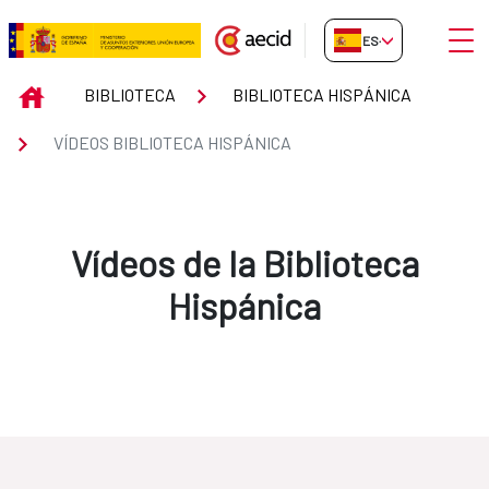
Saltar al contenido principal
Abrir
ES-ES
Vídeos Biblioteca Hispánica
INICIO
BIBLIOTECA
BIBLIOTECA HISPÁNICA
VÍDEOS BIBLIOTECA HISPÁNICA
Vídeos de la Biblioteca
Hispánica