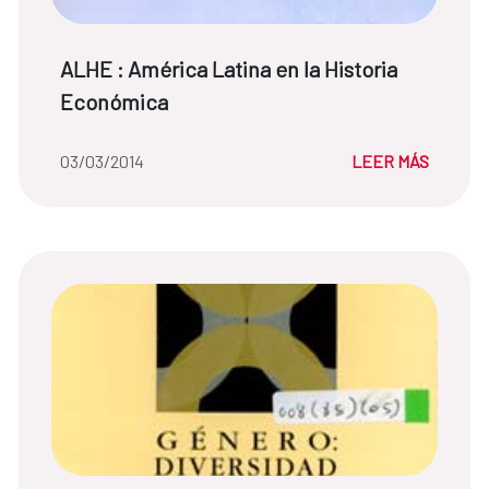
Título de noticia:
ALHE : América Latina en la Historia
Económica
Fecha de la noticia::
03/03/2014
LEER MÁS