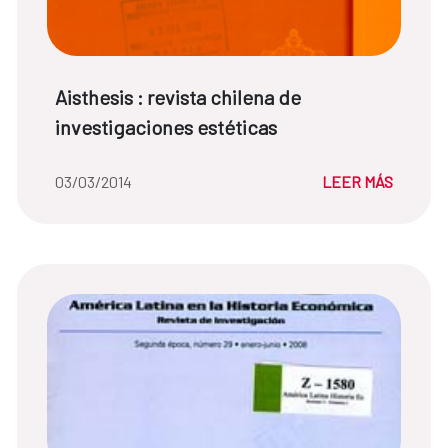
Título de noticia:
Aisthesis : revista chilena de
investigaciones estéticas
Fecha de la noticia::
03/03/2014
LEER MÁS