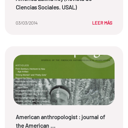
Ciencias Sociales. USAL)
Fecha de la noticia::
03/03/2014
LEER MÁS
Título de noticia:
American anthropologist : journal of
the American ...