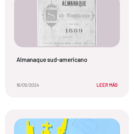
Título de noticia:
Almanaque sud-americano
Fecha de la noticia::
16/05/2024
LEER MÁS