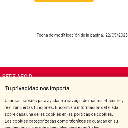
Fecha de modificación de la página: 22/05/2025
SEDE AECID
Tu privacidad nos importa
Av. Reyes Católicos 4 - 28040 Madrid
Tel. +34 900 20 30 54​​​​​​​
Usamos cookies para ayudarle a navegar de manera eficiente y
centro.informacion@aecid.es
realizar ciertas funciones. Encontrará información detallada
sobre cada una de las cookies en las políticas de cookies.
Las cookies categorizadas como
técnicas
se guardan en su
LA AECID
DÓNDE COOPERAMOS
navegador, ya que son esenciales para permitir las