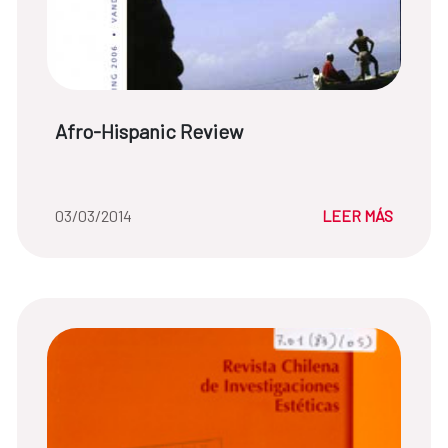
Título de noticia:
Afro-Hispanic Review
Fecha de la noticia::
03/03/2014
LEER MÁS