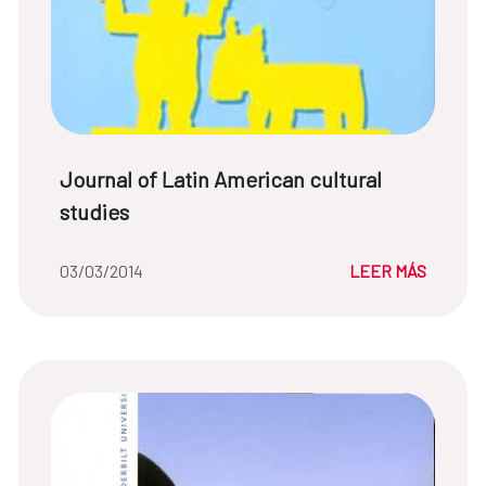
Título de noticia:
Journal of Latin American cultural
studies
Fecha de la noticia::
03/03/2014
LEER MÁS