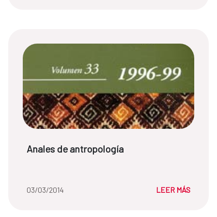
Título de noticia:
Anales de antropología
Fecha de la noticia::
03/03/2014
LEER MÁS