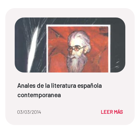
Título de noticia:
Anales de la literatura española
contemporanea
Fecha de la noticia::
03/03/2014
LEER MÁS