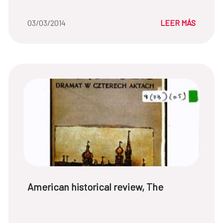
Fecha de la noticia::
03/03/2014
LEER MÁS
Título de noticia:
American historical review, The