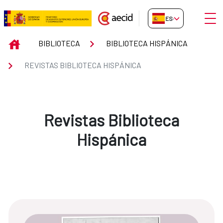
Saltar al contenido principal
Abrir
ES-ES
Revistas Biblioteca Hispánica
INICIO
BIBLIOTECA
BIBLIOTECA HISPÁNICA
REVISTAS BIBLIOTECA HISPÁNICA
Revistas Biblioteca
Hispánica