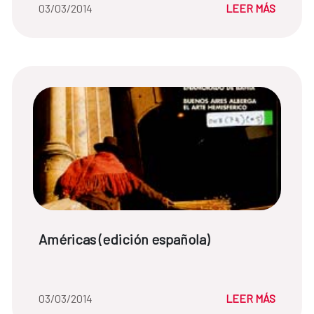
Fecha de la noticia::
03/03/2014
LEER MÁS
Título de noticia:
Américas (edición española)
Fecha de la noticia::
03/03/2014
LEER MÁS