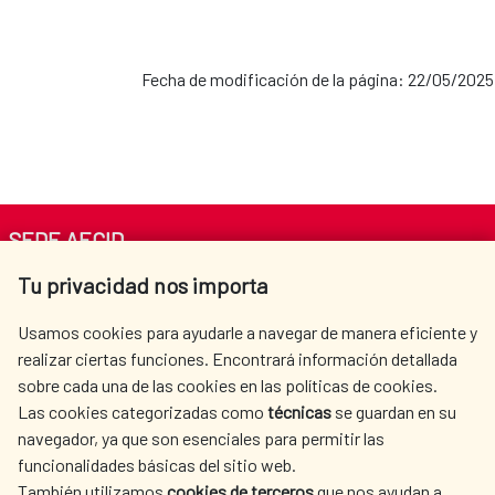
Fecha de modificación de la página: 22/05/2025
SEDE AECID
Tu privacidad nos importa
Av. Reyes Católicos 4 - 28040 Madrid
Tel. +34 900 20 30 54​​​​​​​
Usamos cookies para ayudarle a navegar de manera eficiente y
centro.informacion@aecid.es
realizar ciertas funciones. Encontrará información detallada
sobre cada una de las cookies en las políticas de cookies.
Las cookies categorizadas como
técnicas
se guardan en su
LA AECID
DÓNDE COOPERAMOS
navegador, ya que son esenciales para permitir las
ACCIÓN HUMANITARIA
SALA DE PRENSA
funcionalidades básicas del sitio web.
CULTURA Y CIENCIA
BIBLIOTECA
También utilizamos
cookies de terceros
que nos ayudan a