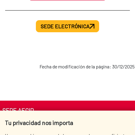
Convocatoria Lectorados MAEC-AECID
2026-2027
SEDE ELECTRÓNICA
Fecha de modificación de la página: 30/12/2025
SEDE AECID
Tu privacidad nos importa
Av. Reyes Católicos 4 - 28040 Madrid
Tel. +34 900 20 30 54​​​​​​​