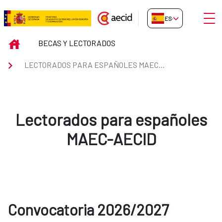
Saltar al contenido principal
Abrir
ES-ES
Lectorados para españoles MA
INICIO
BECAS Y LECTORADOS
LECTORADOS PARA ESPAÑOLES MAEC-AECID
Lectorados para españoles
MAEC-AECID
Convocatoria 2026/2027