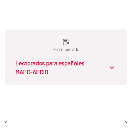
Plazo cerrado
Lectorados para españoles
MAEC-AECID
Dirigidas a:
españoles titulados superiores
en alguna de las disciplinas que relaciona la
convocatoria en su apartado 2.1.b)
Estudios: