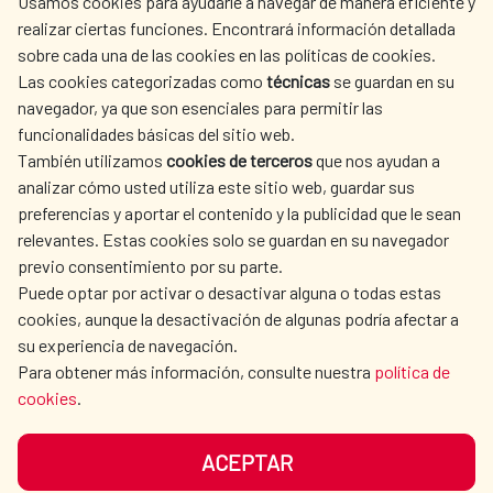
Usamos cookies para ayudarle a navegar de manera eficiente y
centro.informacion@aecid.es
realizar ciertas funciones. Encontrará información detallada
sobre cada una de las cookies en las políticas de cookies.
Las cookies categorizadas como
técnicas
se guardan en su
LA AECID
DÓNDE COOPERAMOS
navegador, ya que son esenciales para permitir las
ACCIÓN HUMANITARIA
SALA DE PRENSA
funcionalidades básicas del sitio web.
CULTURA Y CIENCIA
BIBLIOTECA
También utilizamos
cookies de terceros
que nos ayudan a
analizar cómo usted utiliza este sitio web, guardar sus
preferencias y aportar el contenido y la publicidad que le sean
relevantes. Estas cookies solo se guardan en su navegador
previo consentimiento por su parte.
Puede optar por activar o desactivar alguna o todas estas
NUESTRAS REDES SOCIALES
cookies, aunque la desactivación de algunas podría afectar a
su experiencia de navegación.
Para obtener más información, consulte nuestra
política de
cookies
.
ACEPTAR
AVISO LEGAL
PROTECCIÓN DE DATOS