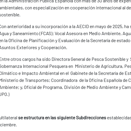
en la Administración Pública Española con más de 30 años de experie
ambientales, con especialización en cooperación internacional al d
sostenible.
Con anterioridad a su incorporación a la AECID en mayo de 2025, ha
Agua y Saneamiento (FCAS); Vocal Asesora en Medio Ambiente, Agua
en la Oficina de Planificación y Evaluación de la Secretaría de estad
Asuntos Exteriores y Cooperación.
Entre otros cargos ha sido Directora General de Pesca Sostenible y 
Gobernanza Internacional Pesquera en Ministerio de Agricultura, P
Climático e Impacto Ambiental en el Gabinete de la Secretaría de Es
Ministerio de Transportes; Coordinadora de la Oficina Española de 
Ambiente; y, Oficial de Programa, División de Medio Ambiente y C
JPO.)
ltilateral
se estructura en las siguiente Subdirecciones
establecidas
iciembre.