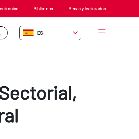
ectrónica
Biblioteca
Becas y lectorados
ES-ES
Abrir menú
Sectorial,
ral